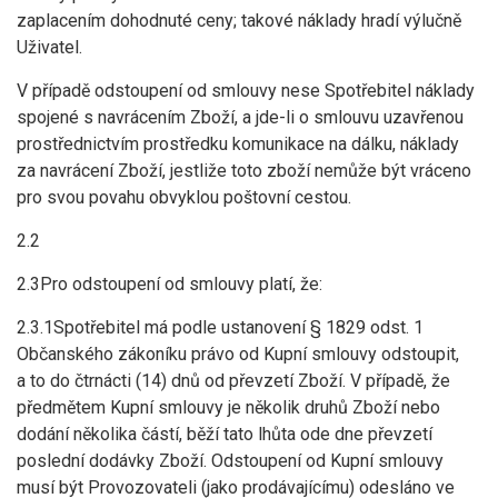
zaplacením dohodnuté ceny; takové náklady hradí výlučně
Uživatel.
V případě odstoupení od smlouvy nese Spotřebitel náklady
spojené s navrácením Zboží, a jde-li o smlouvu uzavřenou
prostřednictvím prostředku komunikace na dálku, náklady
za navrácení Zboží, jestliže toto zboží nemůže být vráceno
pro svou povahu obvyklou poštovní cestou.
2.2
2.3Pro odstoupení od smlouvy platí, že:
2.3.1Spotřebitel má podle ustanovení § 1829 odst. 1
Občanského zákoníku právo od Kupní smlouvy odstoupit,
a to do čtrnácti (14) dnů od převzetí Zboží. V případě, že
předmětem Kupní smlouvy je několik druhů Zboží nebo
dodání několika částí, běží tato lhůta ode dne převzetí
poslední dodávky Zboží. Odstoupení od Kupní smlouvy
musí být Provozovateli (jako prodávajícímu) odesláno ve