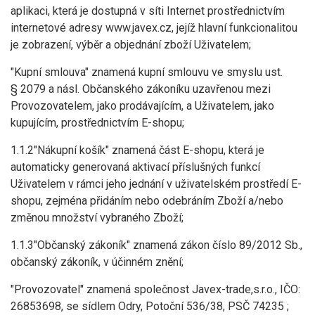
aplikaci, která je dostupná v síti Internet prostřednictvím
internetové adresy www.javex.cz, jejíž hlavní funkcionalitou
je zobrazení, výběr a objednání zboží Uživatelem;
"Kupní smlouva" znamená kupní smlouvu ve smyslu ust.
§ 2079 a násl. Občanského zákoníku uzavřenou mezi
Provozovatelem, jako prodávajícím, a Uživatelem, jako
kupujícím, prostřednictvím E-shopu;
1.1.2"Nákupní košík" znamená část E-shopu, která je
automaticky generovaná aktivací příslušných funkcí
Uživatelem v rámci jeho jednání v uživatelském prostředí E-
shopu, zejména přidáním nebo odebráním Zboží a/nebo
změnou množství vybraného Zboží;
1.1.3"Občanský zákoník" znamená zákon číslo 89/2012 Sb.,
občanský zákoník, v účinném znění;
"Provozovatel" znamená společnost Javex-trade,s.r.o., IČO:
26853698, se sídlem Odry, Potoční 536/38, PSČ 74235 ;