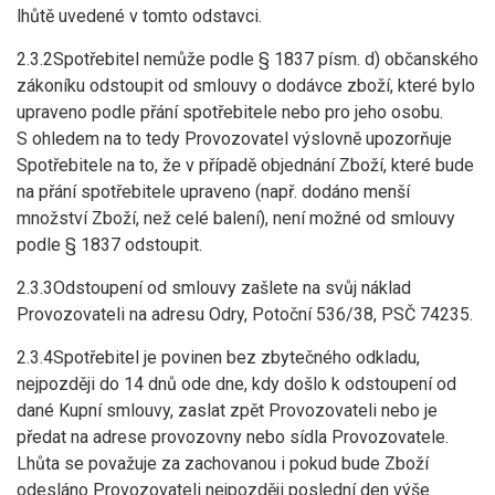
lhůtě uvedené v tomto odstavci.
2.3.2Spotřebitel nemůže podle § 1837 písm. d) občanského
zákoníku odstoupit od smlouvy o dodávce zboží, které bylo
upraveno podle přání spotřebitele nebo pro jeho osobu.
S ohledem na to tedy Provozovatel výslovně upozorňuje
Spotřebitele na to, že v případě objednání Zboží, které bude
na přání spotřebitele upraveno (např. dodáno menší
množství Zboží, než celé balení), není možné od smlouvy
podle § 1837 odstoupit.
2.3.3Odstoupení od smlouvy zašlete na svůj náklad
Provozovateli na adresu Odry, Potoční 536/38, PSČ 74235.
2.3.4Spotřebitel je povinen bez zbytečného odkladu,
nejpozději do 14 dnů ode dne, kdy došlo k odstoupení od
dané Kupní smlouvy, zaslat zpět Provozovateli nebo je
předat na adrese provozovny nebo sídla Provozovatele.
Lhůta se považuje za zachovanou i pokud bude Zboží
odesláno Provozovateli nejpozději poslední den výše