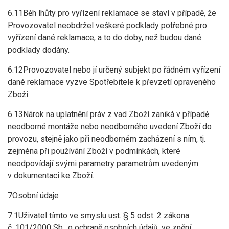
6.11Běh lhůty pro vyřízení reklamace se staví v případě, že
Provozovatel neobdržel veškeré podklady potřebné pro
vyřízení dané reklamace, a to do doby, než budou dané
podklady dodány.
6.12Provozovatel nebo jí určený subjekt po řádném vyřízení
dané reklamace vyzve Spotřebitele k převzetí opraveného
Zboží.
6.13Nárok na uplatnění práv z vad Zboží zaniká v případě
neodborné montáže nebo neodborného uvedení Zboží do
provozu, stejně jako při neodborném zacházení s ním, tj.
zejména při používání Zboží v podmínkách, které
neodpovídají svými parametry parametrům uvedeným
v dokumentaci ke Zboží.
7Osobní údaje
7.1Uživatel tímto ve smyslu ust. § 5 odst. 2 zákona
č. 101/2000 Sb., o ochraně osobních údajů, ve znění