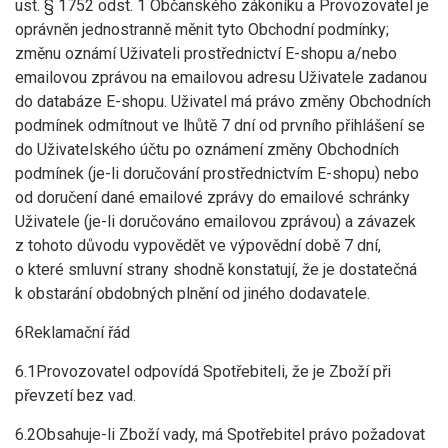
ust. § 1752 odst. 1 Občanského zákoníku a Provozovatel je
oprávněn jednostranně měnit tyto Obchodní podmínky;
změnu oznámí Uživateli prostřednictví E-shopu a/nebo
emailovou zprávou na emailovou adresu Uživatele zadanou
do databáze E-shopu. Uživatel má právo změny Obchodních
podmínek odmítnout ve lhůtě 7 dní od prvního přihlášení se
do Uživatelského účtu po oznámení změny Obchodních
podmínek (je-li doručování prostřednictvím E-shopu) nebo
od doručení dané emailové zprávy do emailové schránky
Uživatele (je-li doručováno emailovou zprávou) a závazek
z tohoto důvodu vypovědět ve výpovědní době 7 dní,
o které smluvní strany shodně konstatují, že je dostatečná
k obstarání obdobných plnění od jiného dodavatele.
6Reklamační řád
6.1Provozovatel odpovídá Spotřebiteli, že je Zboží při
převzetí bez vad.
6.2Obsahuje-li Zboží vady, má Spotřebitel právo požadovat