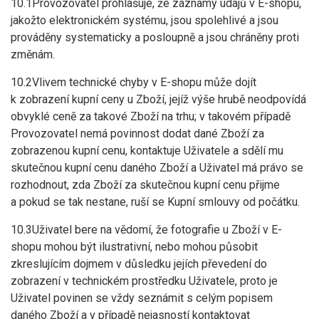
10.1Provozovatel prohlašuje, že záznamy údajů v E-shopu,
jakožto elektronickém systému, jsou spolehlivé a jsou
prováděny systematicky a posloupně a jsou chráněny proti
změnám.
10.2Vlivem technické chyby v E-shopu může dojít
k zobrazení kupní ceny u Zboží, jejíž výše hrubě neodpovídá
obvyklé ceně za takové Zboží na trhu; v takovém případě
Provozovatel nemá povinnost dodat dané Zboží za
zobrazenou kupní cenu, kontaktuje Uživatele a sdělí mu
skutečnou kupní cenu daného Zboží a Uživatel má právo se
rozhodnout, zda Zboží za skutečnou kupní cenu přijme
a pokud se tak nestane, ruší se Kupní smlouvy od počátku.
10.3Uživatel bere na vědomí, že fotografie u Zboží v E-
shopu mohou být ilustrativní, nebo mohou působit
zkreslujícím dojmem v důsledku jejích převedení do
zobrazení v technickém prostředku Uživatele, proto je
Uživatel povinen se vždy seznámit s celým popisem
daného Zboží a v případě nejasností kontaktovat