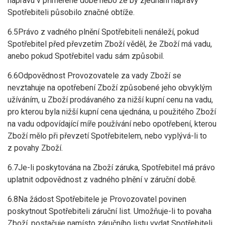
nápravu v přiměřené době nebo že by zjednání nápravy
Spotřebiteli působilo značné obtíže.
6.5Právo z vadného plnění Spotřebiteli nenáleží, pokud
Spotřebitel před převzetím Zboží věděl, že Zboží má vadu,
anebo pokud Spotřebitel vadu sám způsobil.
6.6Odpovědnost Provozovatele za vady Zboží se
nevztahuje na opotřebení Zboží způsobené jeho obvyklým
užíváním, u Zboží prodávaného za nižší kupní cenu na vadu,
pro kterou byla nižší kupní cena ujednána, u použitého Zboží
na vadu odpovídající míře používání nebo opotřebení, kterou
Zboží mělo při převzetí Spotřebitelem, nebo vyplývá-li to
z povahy Zboží.
6.7Je-li poskytována na Zboží záruka, Spotřebitel má právo
uplatnit odpovědnost z vadného plnění v záruční době.
6.8Na žádost Spotřebitele je Provozovatel povinen
poskytnout Spotřebiteli záruční list. Umožňuje-li to povaha
Zboží, postačuje namísto záručního listu vydat Spotřebiteli