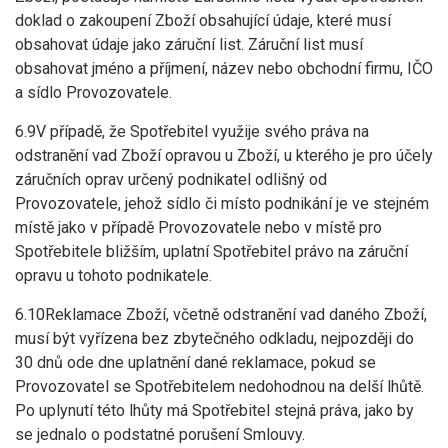
doklad o zakoupení Zboží obsahující údaje, které musí
obsahovat údaje jako záruční list. Záruční list musí
obsahovat jméno a příjmení, název nebo obchodní firmu, IČO
a sídlo Provozovatele.
6.9V případě, že Spotřebitel využije svého práva na
odstranění vad Zboží opravou u Zboží, u kterého je pro účely
záručních oprav určený podnikatel odlišný od
Provozovatele, jehož sídlo či místo podnikání je ve stejném
místě jako v případě Provozovatele nebo v místě pro
Spotřebitele bližším, uplatní Spotřebitel právo na záruční
opravu u tohoto podnikatele.
6.10Reklamace Zboží, včetně odstranění vad daného Zboží,
musí být vyřízena bez zbytečného odkladu, nejpozději do
30 dnů ode dne uplatnění dané reklamace, pokud se
Provozovatel se Spotřebitelem nedohodnou na delší lhůtě.
Po uplynutí této lhůty má Spotřebitel stejná práva, jako by
se jednalo o podstatné porušení Smlouvy.