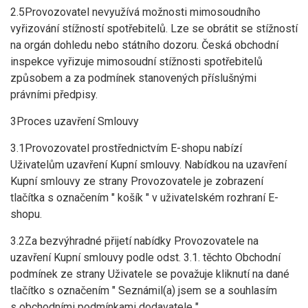
2.5Provozovatel nevyužívá možnosti mimosoudního
vyřizování stížností spotřebitelů. Lze se obrátit se stížností
na orgán dohledu nebo státního dozoru. Česká obchodní
inspekce vyřizuje mimosoudní stížnosti spotřebitelů
způsobem a za podmínek stanovených příslušnými
právními předpisy.
3Proces uzavření Smlouvy
3.1Provozovatel prostřednictvím E-shopu nabízí
Uživatelům uzavření Kupní smlouvy. Nabídkou na uzavření
Kupní smlouvy ze strany Provozovatele je zobrazení
tlačítka s označením " košík " v uživatelském rozhraní E-
shopu.
3.2Za bezvýhradné přijetí nabídky Provozovatele na
uzavření Kupní smlouvy podle odst. 3.1. těchto Obchodní
podmínek ze strany Uživatele se považuje kliknutí na dané
tlačítko s označením " Seznámil(a) jsem se a souhlasím
s obchodními podmínkami dodavatele ".