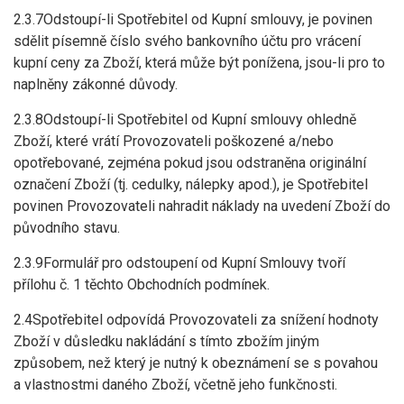
2.3.7Odstoupí-li Spotřebitel od Kupní smlouvy, je povinen
sdělit písemně číslo svého bankovního účtu pro vrácení
kupní ceny za Zboží, která může být ponížena, jsou-li pro to
naplněny zákonné důvody.
2.3.8Odstoupí-li Spotřebitel od Kupní smlouvy ohledně
Zboží, které vrátí Provozovateli poškozené a/nebo
opotřebované, zejména pokud jsou odstraněna originální
označení Zboží (tj. cedulky, nálepky apod.), je Spotřebitel
povinen Provozovateli nahradit náklady na uvedení Zboží do
původního stavu.
2.3.9Formulář pro odstoupení od Kupní Smlouvy tvoří
přílohu č. 1 těchto Obchodních podmínek.
2.4Spotřebitel odpovídá Provozovateli za snížení hodnoty
Zboží v důsledku nakládání s tímto zbožím jiným
způsobem, než který je nutný k obeznámení se s povahou
a vlastnostmi daného Zboží, včetně jeho funkčnosti.