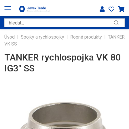
Úvod
|
Spojky a rychlospojky
|
Ropné produkty
|
TANKER
VK SS
TANKER rychlospojka VK 80
IG3" SS