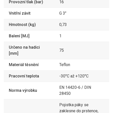
Provozní tlak (bar)
16
360
TANKER těsnění GSD
3470GSD80V
80 VITON
435,60 Kč
Vnitřní závit
G 3"
134
TANKER řetízek s
3470KN300/SS
Hmotnost (kg)
0,73
háčky KN 300 nerez
162,62 Kč
567
Balení [MJ]
1
TANKER záslepka MB
3470MB100AL
100 AL
686,07 Kč
Určeno na hadici
75
167
TANKER záslepka MB
3470MB50AL
[mm]
050 AL
202,07 Kč
Materiál těsnění
Teflon
308
TANKER záslepka MB
3470MB80AL
080 AL
372,68 Kč
Pracovní teplota
-30°C až +120°C
741
TANKER záslepka MB
3470MB80SS
080 SS
896,61 Kč
EN 14420-6 / DIN
Norma výrobku
28450
3 174
TANKER rychlospojka
3470MK100MS
MK100 IG4" mosaz
3 840,54 Kč
Pojistka páky se
2 419
TANKER adaptér MK 50
zaklesne do prstence,
3470MK50MK80SS