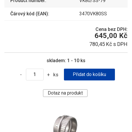
Product number:
VK80/SS-79
Čárový kód (EAN):
3470VK80SS
Cena bez DPH:
645,00 Kč
780,45 Kč s DPH
skladem:
1 - 10 ks
ks
-
+
Dotaz na produkt