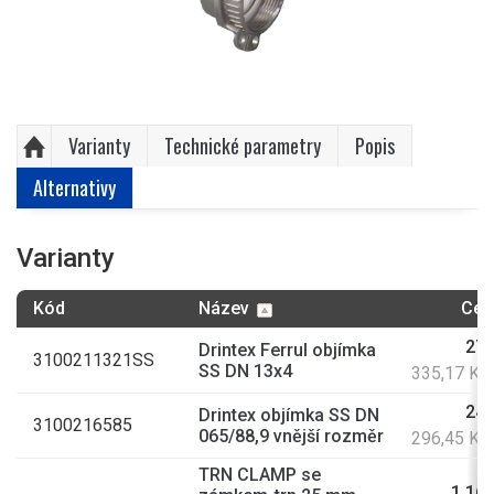
Varianty
Technické parametry
Popis
Alternativy
Varianty
Kód
Název
Cen
277
Drintex Ferrul objímka
3100211321SS
SS DN 13x4
335,17 Kč
245
Drintex objímka SS DN
3100216585
065/88,9 vnější rozměr
296,45 Kč
TRN CLAMP se
1 165