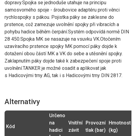
dopravy.Spojka se jednoduše utahuje na principu
127
TANKER záslepka VB
3470VB50AL
samosvorného spoje - šroubovice adaptéru proti věnci
050 AL
153,67 Kč
rychlospojky s pákou. Pojistka páky se zaklesne do
219
TANKER záslepka VB
prstence, což zamezuje uvolnění spojky při vibracích a
3470VB80MS
080 AL
264,99 Kč
pohybu hadice běhěm čerpání.Systém odpovídá normě DIN
28 450.Spojka MK se nasazuje na vsuvku VK.Otočením
562
TANKER záslepka VB
3470VB80SS
080 SS
uzavíracího prstence spojky MK pomocí páky dojde k
680,02 Kč
dotažení obou částí MK a VK do sebe a utěsnění spojky.
1 165
TANKER rychlospojka
Zaklapnutím páky dojde také k zabezpečení spoje proti
3470VK100MS
VK100 IG4" mosaz
1 409,65 Kč
uvolnění.TANKER je možné osadit a aplikovat jak
1 131
s Hadicovými trny AG, tak i s Hadicovými trny DIN 2817.
TANKER adaptér VK 50
3470VK50MK50SS
x MK 50 nerez
1 368,51 Kč
2 385
TANKER adaptér VK 50
3470VK50MK80
x MK 80 nerez
Alternativy
2 885,85 Kč
294
TANKER rychospojka
3470VK50MS
Určeno
VK 50 IG2" mosaz
355,74 Kč
na
Vnitřní
Provozní
Hmotnost
Kód
1 320
TANKER adaptér VK 50
hadici
závit
tlak (bar)
(kg)
3470VK50VK80SS
x VK 80 nerez