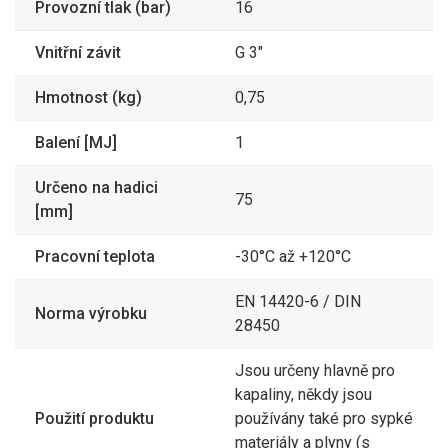
Provozní tlak (bar)
16
360
TANKER těsnění GSD
3470GSD80V
80 VITON
435,60 Kč
Vnitřní závit
G 3"
134
TANKER řetízek s
3470KN300/SS
Hmotnost (kg)
0,75
háčky KN 300 nerez
162,62 Kč
567
Balení [MJ]
1
TANKER záslepka MB
3470MB100AL
100 AL
686,07 Kč
Určeno na hadici
75
167
TANKER záslepka MB
3470MB50AL
[mm]
050 AL
202,07 Kč
Pracovní teplota
-30°C až +120°C
308
TANKER záslepka MB
3470MB80AL
080 AL
372,68 Kč
EN 14420-6 / DIN
Norma výrobku
741
TANKER záslepka MB
28450
3470MB80SS
080 SS
896,61 Kč
Jsou určeny hlavně pro
3 174
TANKER rychlospojka
3470MK100MS
kapaliny, někdy jsou
MK100 IG4" mosaz
3 840,54 Kč
Použití produktu
používány také pro sypké
2 419
TANKER adaptér MK 50
materiály a plyny (s
3470MK50MK80SS