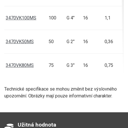
3470VK100MS
100
G 4"
16
1,1
3470VK50MS
50
G 2"
16
0,36
3470VK80MS
75
G 3"
16
0,75
Technické specifikace se mohou změnit bez výslovného
upozornění. Obrázky mají pouze informativní charakter.
Užitná hodnota