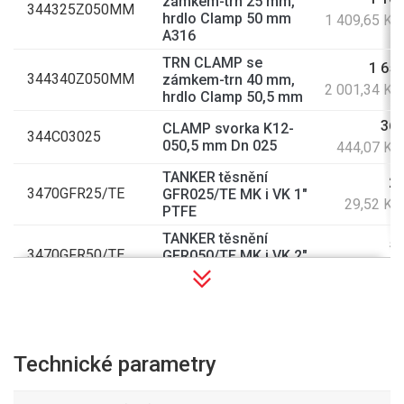
zámkem-trn 25 mm,
344325Z050MM
hrdlo Clamp 50 mm
1 409,65 Kč
A316
TRN CLAMP se
1 654
344340Z050MM
zámkem-trn 40 mm,
2 001,34 Kč
hrdlo Clamp 50,5 mm
367
CLAMP svorka K12-
344C03025
050,5 mm Dn 025
444,07 Kč
TANKER těsnění
24
3470GFR25/TE
GFR025/TE MK i VK 1"
29,52 Kč
PTFE
TANKER těsnění
50
3470GFR50/TE
GFR050/TE MK i VK 2"
60,50 Kč
PTFE
TANKER těsnění
32
3470GSD50/PE
profilované MK G2"
38,72 Kč
NBR
Technické parametry
TANKER těsnění
59
3470GSD80/HY
profilované pro MK 3"
71,39 Kč
Hypalon