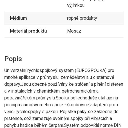
x MK 80 nerez
2 926,99 Kč
výjimkou
724
TANKER rychlospojka
3470MK50MS
Médium
ropné produkty
MK 50 IG2" mosaz
876,04 Kč
1 371
Materiál produktu
TANKER rychlospojka
Mosaz
3470MK80MS
MK 80 IG3" mosaz
1 658,91 Kč
1 415
TANKER rychlospojka
3470MK80SS
MK 80 IG3" nerez
1 712,15 Kč
Popis
1 700
TANKER rychlospojka
3470MK80SSAG3
MK 80 AG3" nerez
Univerzální rychlospojkový systém (EUROSPOJKA) pro
2 057,00 Kč
mnohé aplikace v průmyslu, zemědělství a u cisternové
1 501
TANKER adaptér MK 50
dopravy.Jsou obecně používány ke stáčení a plnění cisteren
3470MKMK50SS
x MK 50 nerez
1 816,21 Kč
a v instalacích v chemickém, petrochemickém a
2 849
potravinářském průmyslu.Spojka se jednoduše utahuje na
TANKER adaptér MK 80
3470MKMK80SS
x MK 80 nerez
3 447,29 Kč
principu samosvorného spoje - šroubovice adaptéru proti
věnci rychlospojky s pákou. Pojistka páky se zaklesne do
437
TANKER záslepka VB
3470VB100AL
prstence, což zamezuje uvolnění spojky při vibracích a
100 AL
528,77 Kč
pohybu hadice běhěm čerpání.Systém odpovídá normě DIN