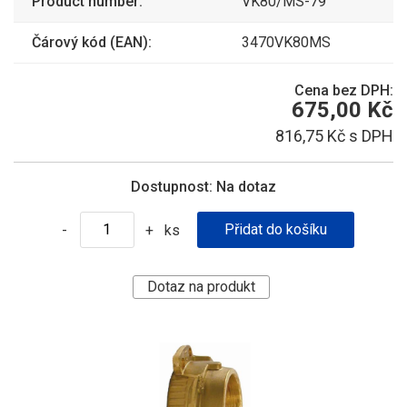
Product number:
VK80/MS-79
Čárový kód (EAN):
3470VK80MS
Cena bez DPH:
675,00 Kč
816,75 Kč s DPH
Dostupnost:
Na dotaz
ks
-
+
Dotaz na produkt