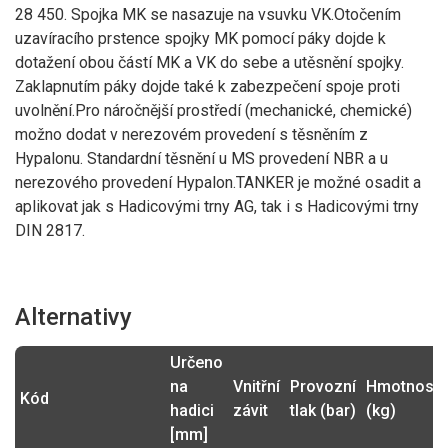
127
28 450. Spojka MK se nasazuje na vsuvku VK.Otočením
TANKER záslepka VB
3470VB50AL
050 AL
153,67 Kč
uzavíracího prstence spojky MK pomocí páky dojde k
dotažení obou částí MK a VK do sebe a utěsnění spojky.
219
TANKER záslepka VB
3470VB80MS
Zaklapnutím páky dojde také k zabezpečení spoje proti
080 AL
264,99 Kč
uvolnění.Pro náročnější prostředí (mechanické, chemické)
562
TANKER záslepka VB
možno dodat v nerezovém provedení s těsněním z
3470VB80SS
080 SS
680,02 Kč
Hypalonu. Standardní těsnění u MS provedení NBR a u
nerezového provedení Hypalon.TANKER je možné osadit a
1 165
TANKER rychlospojka
3470VK100MS
aplikovat jak s Hadicovými trny AG, tak i s Hadicovými trny
VK100 IG4" mosaz
1 409,65 Kč
DIN 2817.
1 131
TANKER adaptér VK 50
3470VK50MK50SS
x MK 50 nerez
1 368,51 Kč
2 385
TANKER adaptér VK 50
Alternativy
3470VK50MK80
x MK 80 nerez
2 885,85 Kč
Určeno
294
TANKER rychospojka
3470VK50MS
na
Vnitřní
Provozní
Hmotnost
VK 50 IG2" mosaz
355,74 Kč
Kód
hadici
závit
tlak (bar)
(kg)
1 320
TANKER adaptér VK 50
[mm]
3470VK50VK80SS
x VK 80 nerez