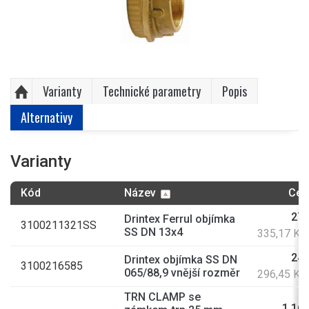
Varianty
Technické parametry
Popis
Alternativy
Varianty
Kód
Název
Cen
277
Drintex Ferrul objímka
3100211321SS
SS DN 13x4
335,17 Kč
245
Drintex objímka SS DN
3100216585
065/88,9 vnější rozměr
296,45 Kč
TRN CLAMP se
1 165