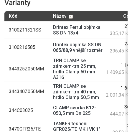
Varianty
Kód
Název
Cen
277
Drintex Ferrul objímka
3100211321SS
SS DN 13x4
335,17 Kč
245
Drintex objímka SS DN
3100216585
065/88,9 vnější rozměr
296,45 Kč
TRN CLAMP se
1 165
zámkem-trn 25 mm,
344325Z050MM
hrdlo Clamp 50 mm
1 409,65 Kč
A316
TRN CLAMP se
1 654
344340Z050MM
zámkem-trn 40 mm,
2 001,34 Kč
hrdlo Clamp 50,5 mm
367
CLAMP svorka K12-
344C03025
050,5 mm Dn 025
444,07 Kč
TANKER těsnění
24
3470GFR25/TE
GFR025/TE MK i VK 1"