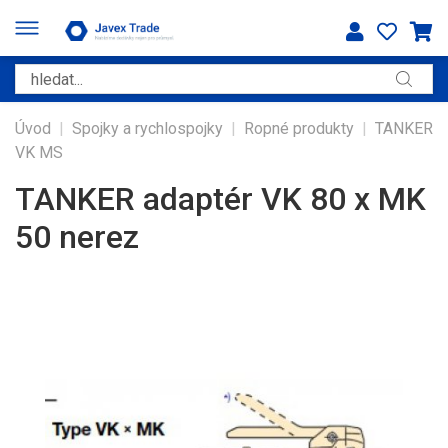
Úvod
|
Spojky a rychlospojky
|
Ropné produkty
|
TANKER
VK MS
TANKER adaptér VK 80 x MK
50 nerez