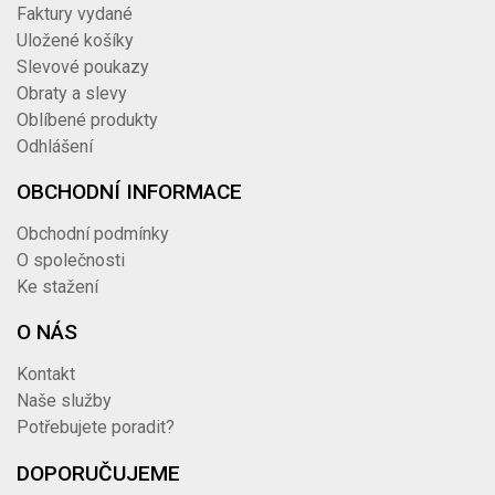
40TRN2817V251S
vnější 025 AG 1" SS -
Faktury vydané
346,06 Kč
koncovka hladká
Uložené košíky
DRINTEX TRN DIN 2817
Slevové poukazy
1 034
038 AG Rd65x1/6" SS -
40TRN2817V3864S
Obraty a slevy
koncovka hadicová
1 251,14 Kč
Oblíbené produkty
vnější nerez
Odhlášení
OBCHODNÍ INFORMACE
Obchodní podmínky
O společnosti
Ke stažení
O NÁS
Kontakt
Naše služby
Potřebujete poradit?
DOPORUČUJEME