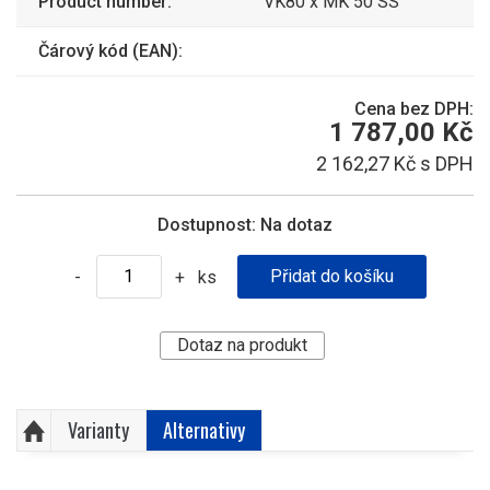
Product number:
VK80 x MK 50 SS
Čárový kód (EAN):
Cena bez DPH:
1 787,00 Kč
2 162,27 Kč s DPH
Dostupnost:
Na dotaz
ks
-
+
Dotaz na produkt
Varianty
Alternativy