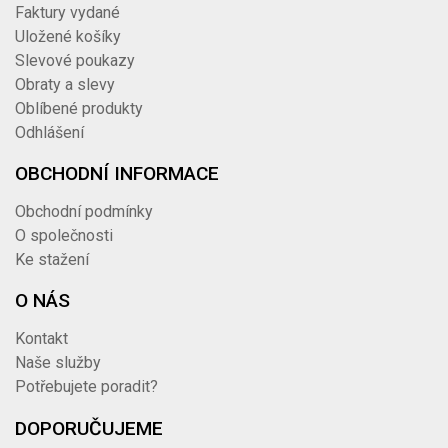
40TRN2817V251S
vnější 025 AG 1" SS -
Faktury vydané
346,06 Kč
koncovka hladká
Uložené košíky
DRINTEX TRN DIN 2817
Slevové poukazy
1 034
038 AG Rd65x1/6" SS -
40TRN2817V3864S
Obraty a slevy
koncovka hadicová
1 251,14 Kč
Oblíbené produkty
vnější nerez
Odhlášení
OBCHODNÍ INFORMACE
Obchodní podmínky
O společnosti
Ke stažení
O NÁS
Kontakt
Naše služby
Potřebujete poradit?
DOPORUČUJEME