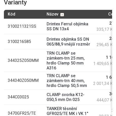
Varianty
Kód
Název
Cen
277
Drintex Ferrul objímka
3100211321SS
SS DN 13x4
335,17 Kč
245
Drintex objímka SS DN
3100216585
065/88,9 vnější rozměr
296,45 Kč
TRN CLAMP se
1 165
zámkem-trn 25 mm,
344325Z050MM
hrdlo Clamp 50 mm
1 409,65 Kč
A316
TRN CLAMP se
1 654
344340Z050MM
zámkem-trn 40 mm,
2 001,34 Kč
hrdlo Clamp 50,5 mm
367
CLAMP svorka K12-
344C03025
050,5 mm Dn 025
444,07 Kč
TANKER těsnění
24
3470GFR25/TE
GFR025/TE MK i VK 1"