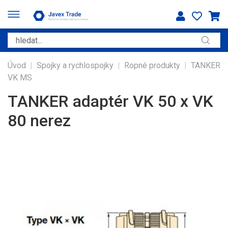
Úvod
|
Spojky a rychlospojky
|
Ropné produkty
|
TANKER
VK MS
TANKER adaptér VK 50 x VK
80 nerez