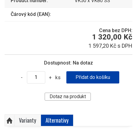
Product number:
VK50 x VK80 SS
Čárový kód (EAN):
Cena bez DPH:
1 320,00 Kč
1 597,20 Kč s DPH
Dostupnost:
Na dotaz
ks
-
+
Dotaz na produkt
Varianty
Alternativy