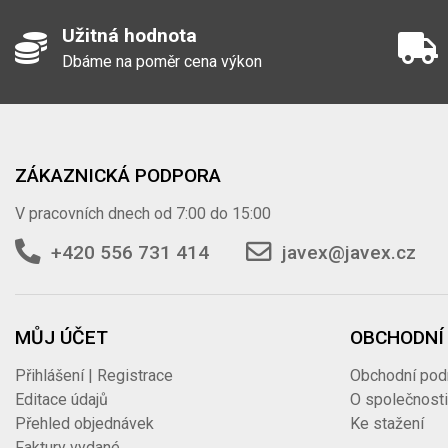
TANKER adaptér M
3470MKMK80SS
Užitná hodnota
Dbáme na poměr cena výkon
TANKER záslepka 
3470VB100AL
ZÁKAZNICKÁ PODPORA
TANKER záslepka 
3470VB50AL
V pracovních dnech od 7:00 do 15:00
+420 556 731 414
javex@javex.cz
TANKER záslepka 
3470VB80MS
MŮJ ÚČET
OBCHODNÍ
Přihlášení | Registrace
Obchodní pod
TANKER záslepka 
3470VB80SS
Editace údajů
O společnost
Přehled objednávek
Ke stažení
Faktury vydané