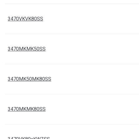
3470VKVK80SS
TANKER záslepka 
3470MB80AL
3470MKMK50SS
TANKER záslepka 
3470MB80SS
TANKER rychlospo
3470MK100MS
3470MK50MK80SS
TANKER adaptér M
3470MK50MK80SS
3470MKMK80SS
TANKER rychlospo
3470MK50MS