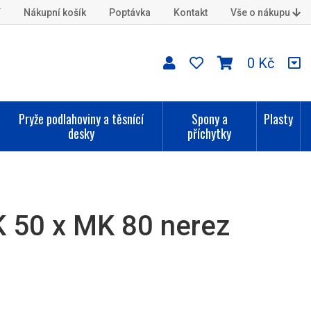
í
Nákupní košík
Poptávka
Kontakt
Vše o nákupu
0 Kč
Pryže podlahoviny a těsnící
Spony a
Plasty
desky
příchytky
 50 x MK 80 nerez