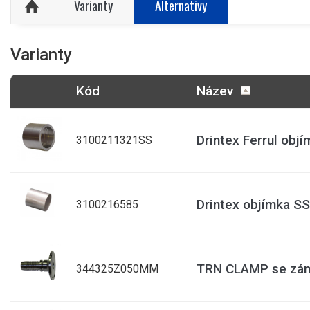
Varianty
Alternativy
Varianty
Kód
Název
Drintex Ferrul obj
3100211321SS
Drintex objímka SS
3100216585
TRN CLAMP se zám
344325Z050MM