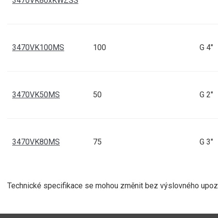
3470VK80xKWZSS
TANKER rychlospo
3470MK80MS
3470VK100MS
100
G 4"
TANKER rychlospoj
3470MK80SS
3470VK50MS
50
G 2"
TANKER rychlospoj
3470MK80SSAG3
3470VK80MS
75
G 3"
TANKER adaptér M
3470MKMK50SS
Technické specifikace se mohou změnit bez výslovného upozor