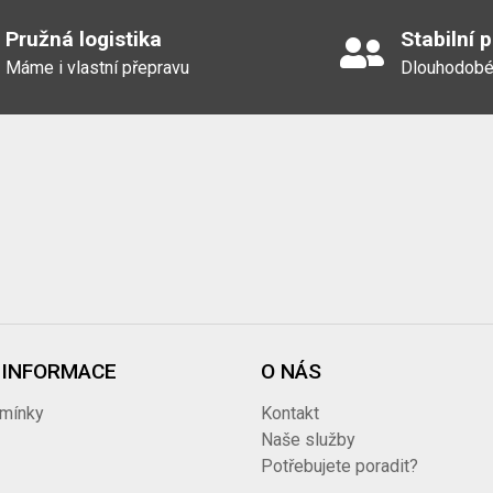
K 80 x MK 80 nerez
Pružná logistika
Stabilní 
Máme i vlastní přepravu
Dlouhodobé
VB 100 AL
VB 050 AL
VB 080 AL
 INFORMACE
O NÁS
mínky
Kontakt
VB 080 SS
i
Naše služby
Potřebujete poradit?