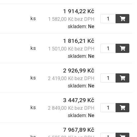
1 914,22 Kč
308,00 Kč
ks
1 582,00 Kč bez DPH
372,68 Kč s DPH
skladem:
Ne
1 816,21 Kč
741,00 Kč
ks
1 501,00 Kč bez DPH
896,61 Kč s DPH
skladem:
Ne
2 926,99 Kč
3 174,00 Kč
ks
2 419,00 Kč bez DPH
3 840,54 Kč s DPH
skladem:
Ne
3 447,29 Kč
2 419,00 Kč
ks
2 849,00 Kč bez DPH
2 926,99 Kč s DPH
skladem:
Ne
7 967,89 Kč
724,00 Kč