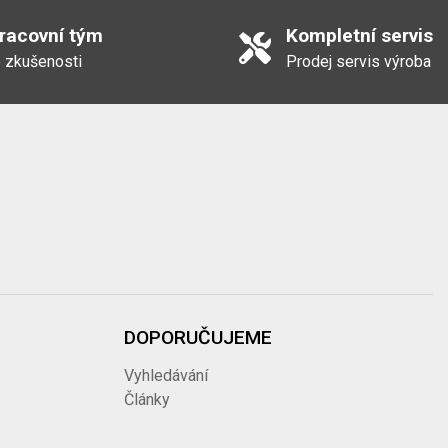
3 447,29 Kč s DPH
pracovní tým
Kompletní servis
 zkušenosti
Prodej servis výroba
437,00 Kč
528,77 Kč s DPH
127,00 Kč
153,67 Kč s DPH
219,00 Kč
264,99 Kč s DPH
DOPORUČUJEME
562,00 Kč
Vyhledávání
680,02 Kč s DPH
Články