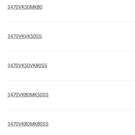
3470VK50MK80
TANKER těsnění pr
3470GSD80/HY
3470VKVK50SS
TANKER těsnění G
3470GSD80V
3470VK50VK80SS
TANKER řetízek s 
3470KN300/SS
3470VK80MK50SS
TANKER záslepka 
3470MB100AL
3470VK80MK80SS
TANKER záslepka 
3470MB50AL