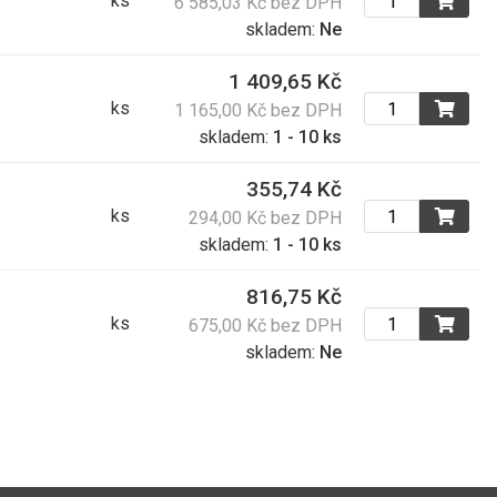
ks
6 585,03 Kč bez DPH
876,04 Kč s DPH
skladem:
Ne
1 371,00 Kč
1 409,65 Kč
ks
1 658,91 Kč s DPH
1 165,00 Kč bez DPH
skladem:
1 - 10 ks
1 415,00 Kč
355,74 Kč
1 712,15 Kč s DPH
ks
294,00 Kč bez DPH
skladem:
1 - 10 ks
1 700,00 Kč
816,75 Kč
2 057,00 Kč s DPH
ks
675,00 Kč bez DPH
skladem:
Ne
1 501,00 Kč
1 816,21 Kč s DPH
2 849,00 Kč