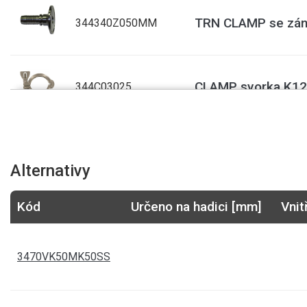
TRN CLAMP se zám
344340Z050MM
CLAMP svorka K12
344C03025
TANKER těsnění G
3470GFR25/TE
Alternativy
Kód
Určeno na hadici [mm]
Vnit
TANKER těsnění G
3470GFR50/TE
3470VK50MK50SS
TANKER těsnění pr
3470GSD50/PE