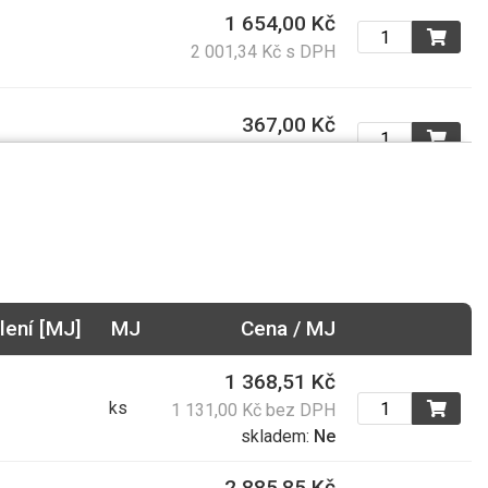
1 654,00 Kč
2 001,34 Kč s DPH
367,00 Kč
444,07 Kč s DPH
24,40 Kč
29,52 Kč s DPH
50,00 Kč
lení [MJ]
MJ
Cena / MJ
60,50 Kč s DPH
1 368,51 Kč
ks
1 131,00 Kč bez DPH
32,00 Kč
skladem:
Ne
38,72 Kč s DPH
2 885,85 Kč