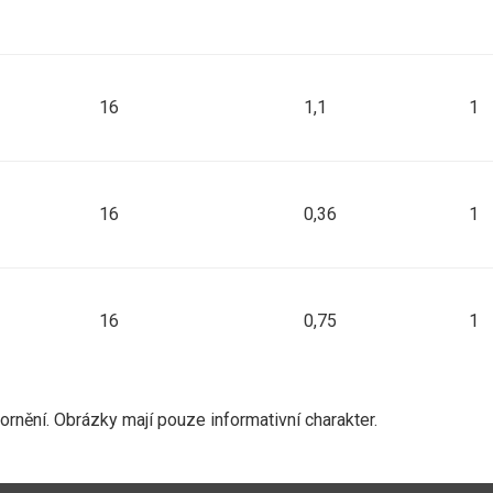
jka MK 80 IG3" mosaz
16
1,1
1
ka MK 80 IG3" nerez
16
0,36
1
ka MK 80 AG3" nerez
16
0,75
1
K 50 x MK 50 nerez
nění. Obrázky mají pouze informativní charakter.