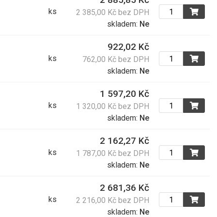
ks
2 385,00 Kč bez DPH
59,00 Kč
skladem:
Ne
71,39 Kč s DPH
922,02 Kč
ks
762,00 Kč bez DPH
360,00 Kč
skladem:
Ne
435,60 Kč s DPH
1 597,20 Kč
ks
1 320,00 Kč bez DPH
134,40 Kč
skladem:
Ne
162,62 Kč s DPH
2 162,27 Kč
ks
567,00 Kč
1 787,00 Kč bez DPH
skladem:
Ne
686,07 Kč s DPH
2 681,36 Kč
167,00 Kč
ks
2 216,00 Kč bez DPH
202,07 Kč s DPH
skladem:
Ne