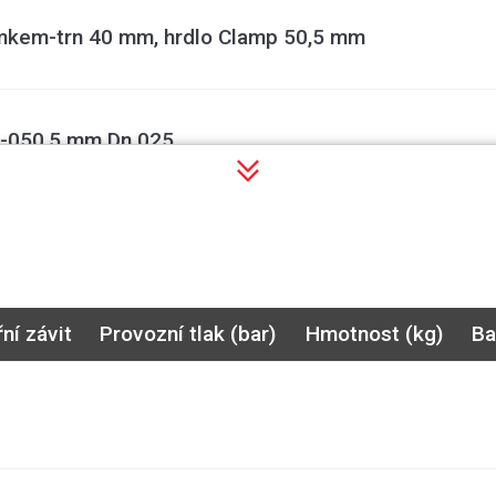
kem-trn 40 mm, hrdlo Clamp 50,5 mm
-050,5 mm Dn 025
FR025/TE MK i VK 1" PTFE
řní závit
Provozní tlak (bar)
Hmotnost (kg)
Ba
FR050/TE MK i VK 2" PTFE
ofilované MK G2" NBR