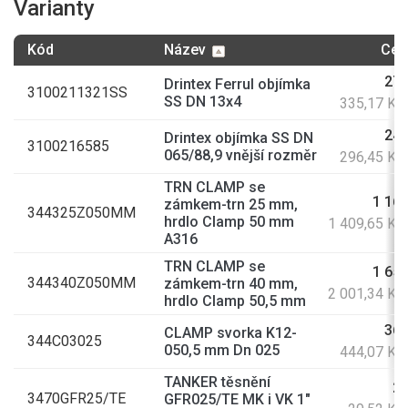
Varianty
Kód
Název
Cen
277
Drintex Ferrul objímka
3100211321SS
SS DN 13x4
335,17 Kč
245
Drintex objímka SS DN
3100216585
065/88,9 vnější rozměr
296,45 Kč
TRN CLAMP se
1 165
zámkem-trn 25 mm,
344325Z050MM
hrdlo Clamp 50 mm
1 409,65 Kč
A316
TRN CLAMP se
1 654
344340Z050MM
zámkem-trn 40 mm,
2 001,34 Kč
hrdlo Clamp 50,5 mm
367
CLAMP svorka K12-
344C03025
050,5 mm Dn 025
444,07 Kč
TANKER těsnění
24
3470GFR25/TE
GFR025/TE MK i VK 1"