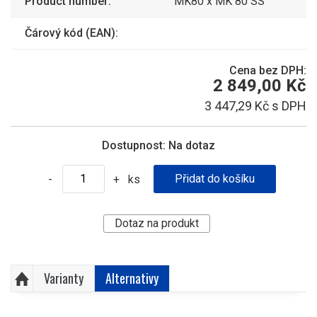
Product number:
MK80 x MK 80 SS
Čárový kód (EAN):
Cena bez DPH:
2 849,00 Kč
3 447,29 Kč s DPH
Dostupnost:
Na dotaz
ks
-
+
Dotaz na produkt
Varianty
Alternativy