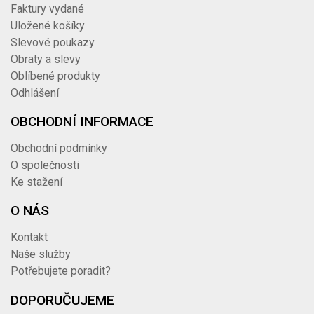
40TRN2817V251S
vnější 025 AG 1" SS -
Faktury vydané
346,06 Kč
koncovka hladká
Uložené košíky
DRINTEX TRN DIN 2817
Slevové poukazy
1 034
038 AG Rd65x1/6" SS -
40TRN2817V3864S
Obraty a slevy
koncovka hadicová
1 251,14 Kč
Oblíbené produkty
vnější nerez
Odhlášení
OBCHODNÍ INFORMACE
Obchodní podmínky
O společnosti
Ke stažení
O NÁS
Kontakt
Naše služby
Potřebujete poradit?
DOPORUČUJEME