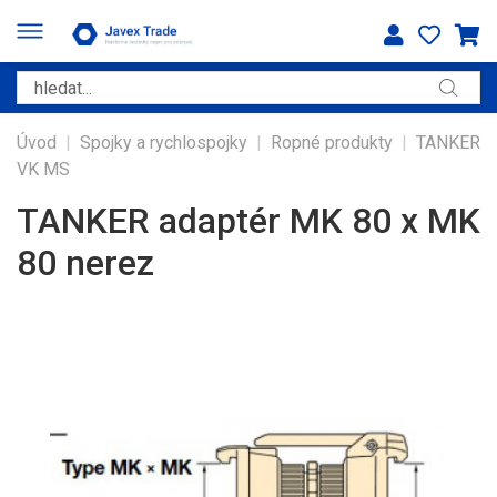
Úvod
|
Spojky a rychlospojky
|
Ropné produkty
|
TANKER
VK MS
TANKER adaptér MK 80 x MK
80 nerez