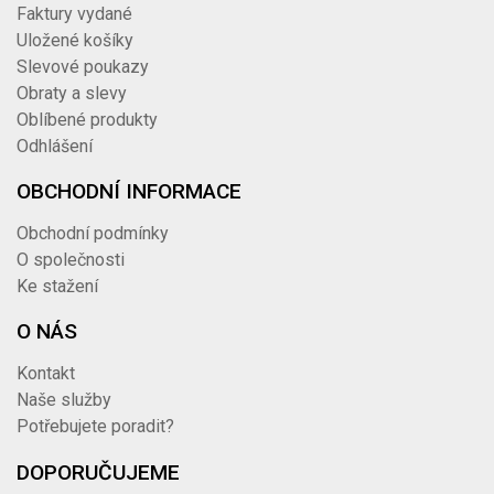
40TRN2817V251S
vnější 025 AG 1" SS -
Faktury vydané
346,06 Kč
koncovka hladká
Uložené košíky
DRINTEX TRN DIN 2817
Slevové poukazy
1 034
038 AG Rd65x1/6" SS -
40TRN2817V3864S
Obraty a slevy
koncovka hadicová
1 251,14 Kč
Oblíbené produkty
vnější nerez
Odhlášení
OBCHODNÍ INFORMACE
Obchodní podmínky
O společnosti
Ke stažení
O NÁS
Kontakt
Naše služby
Potřebujete poradit?
DOPORUČUJEME