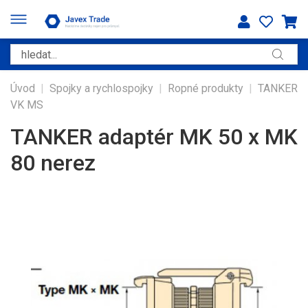
Úvod
|
Spojky a rychlospojky
|
Ropné produkty
|
TANKER
VK MS
TANKER adaptér MK 50 x MK
80 nerez