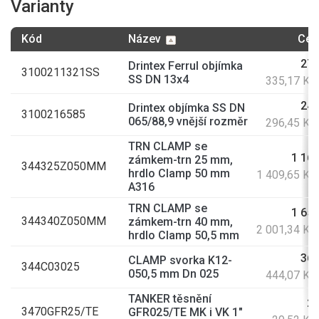
Varianty
Kód
Název
Cen
277
Drintex Ferrul objímka
3100211321SS
SS DN 13x4
335,17 Kč
245
Drintex objímka SS DN
3100216585
065/88,9 vnější rozměr
296,45 Kč
TRN CLAMP se
1 165
zámkem-trn 25 mm,
344325Z050MM
hrdlo Clamp 50 mm
1 409,65 Kč
A316
TRN CLAMP se
1 654
344340Z050MM
zámkem-trn 40 mm,
2 001,34 Kč
hrdlo Clamp 50,5 mm
367
CLAMP svorka K12-
344C03025
050,5 mm Dn 025
444,07 Kč
TANKER těsnění
24
3470GFR25/TE
GFR025/TE MK i VK 1"