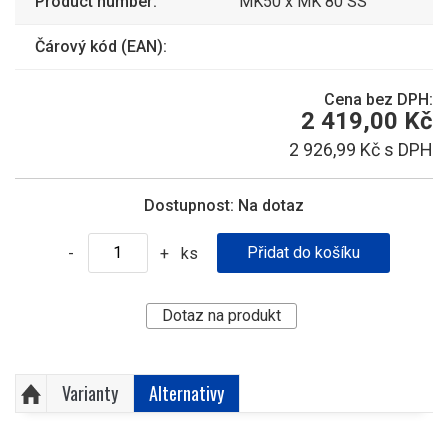
Product number:
MK50 x MK 80 SS
Čárový kód (EAN):
Cena bez DPH:
2 419,00 Kč
2 926,99 Kč s DPH
Dostupnost:
Na dotaz
ks
-
+
Dotaz na produkt
Varianty
Alternativy