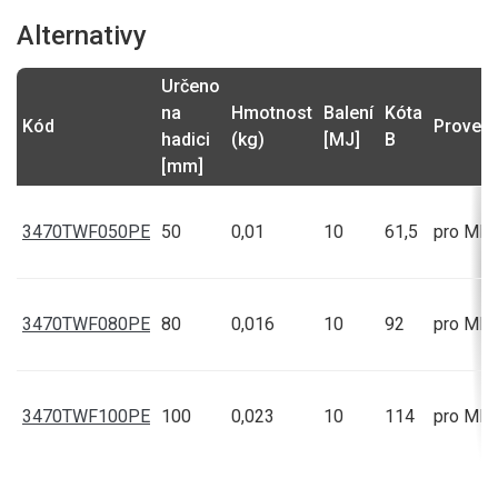
Alternativy
Určeno
na
Hmotnost
Balení
Kóta
Kód
Provede
hadici
(kg)
[MJ]
B
[mm]
3470TWF050PE
50
0,01
10
61,5
pro MB
3470TWF080PE
80
0,016
10
92
pro MB
3470TWF100PE
100
0,023
10
114
pro MB