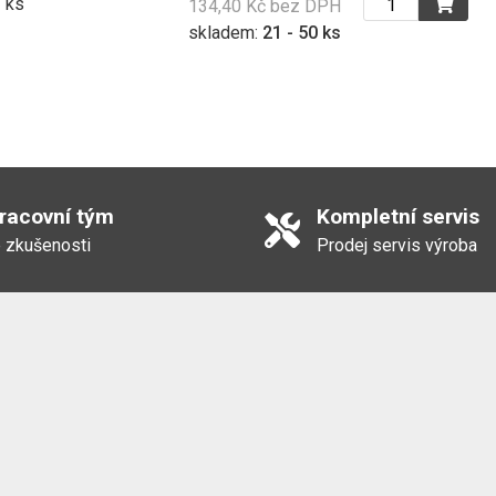
ks
134,40 Kč bez DPH
skladem:
21 - 50 ks
308,00 Kč
372,68 Kč s DPH
741,00 Kč
896,61 Kč s DPH
pracovní tým
Kompletní servis
 zkušenosti
Prodej servis výroba
3 174,00 Kč
3 840,54 Kč s DPH
2 419,00 Kč
2 926,99 Kč s DPH
724,00 Kč