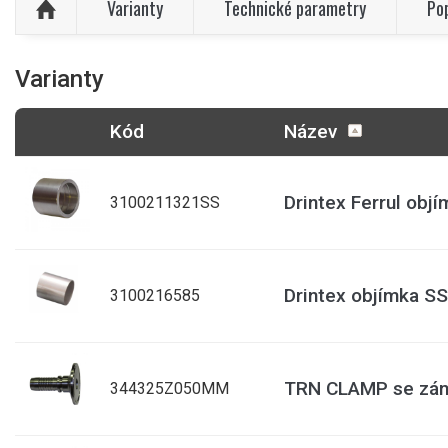
Varianty
Technické parametry
Po
Varianty
Kód
Název
Drintex Ferrul obj
3100211321SS
Drintex objímka SS
3100216585
TRN CLAMP se zám
344325Z050MM