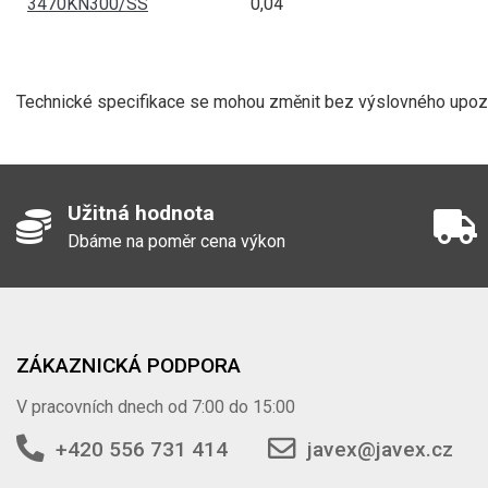
3470KN300/SS
0,04
TANKER záslepka 
3470MB80AL
Technické specifikace se mohou změnit bez výslovného upozor
TANKER záslepka 
3470MB80SS
Užitná hodnota
Dbáme na poměr cena výkon
TANKER rychlospo
3470MK100MS
ZÁKAZNICKÁ PODPORA
TANKER adaptér M
3470MK50MK80SS
V pracovních dnech od 7:00 do 15:00
+420 556 731 414
javex@javex.cz
TANKER rychlospo
3470MK50MS