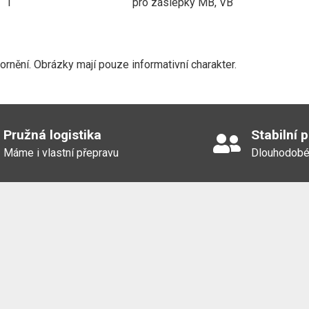
1
pro záslepky MB, VB
MB 080 AL
nění. Obrázky mají pouze informativní charakter.
MB 080 SS
Pružná logistika
Stabilní 
Máme i vlastní přepravu
Dlouhodobé
jka MK100 IG4" mosaz
K 50 x MK 80 nerez
jka MK 50 IG2" mosaz