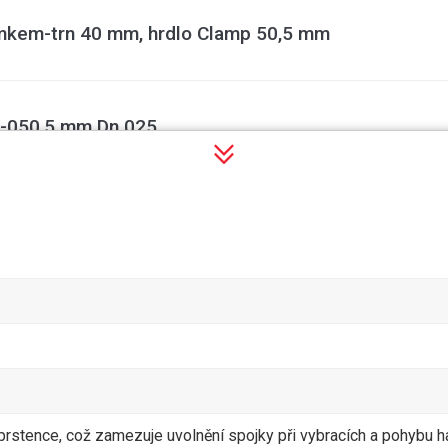
kem-trn 40 mm, hrdlo Clamp 50,5 mm
-050,5 mm Dn 025
FR025/TE MK i VK 1" PTFE
FR050/TE MK i VK 2" PTFE
ofilované MK G2" NBR
prstence, což zamezuje uvolnění spojky při vybracích a pohybu 