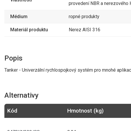
provedení NBR a nerezového 
TANKER těsnění pr
3470GSD80/HY
Médium
ropné produkty
Materiál produktu
Nerez AISI 316
TANKER těsnění G
3470GSD80V
Popis
TANKER řetízek s 
3470KN300/SS
Tanker - Univerzální rychlospojkový systém pro mnohé aplikac
Alternativy
TANKER záslepka 
3470MB100AL
Kód
Hmotnost (kg)
TANKER záslepka 
3470MB50AL