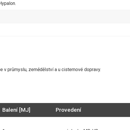
Hypalon.
ofilované pro MK 3" Hypalon
SD 80 VITON
háčky KN 300 nerez
e v průmyslu, zemědělství a u cisternové dopravy.
MB 100 AL
Balení [MJ]
Provedení
MB 050 AL