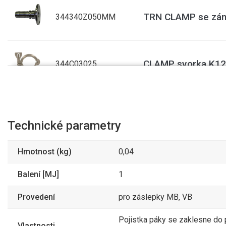
TRN CLAMP se zám
344340Z050MM
CLAMP svorka K12
344C03025
TANKER těsnění G
3470GFR25/TE
Technické parametry
Hmotnost (kg)
0,04
TANKER těsnění G
3470GFR50/TE
Balení [MJ]
1
Provedení
pro záslepky MB, VB
TANKER těsnění pr
3470GSD50/PE
Pojistka páky se zaklesne do 
Vlastnosti