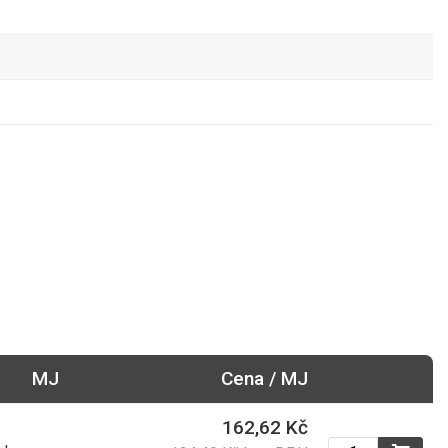
59,00 Kč
71,39 Kč s DPH
360,00 Kč
435,60 Kč s DPH
134,40 Kč
162,62 Kč s DPH
567,00 Kč
686,07 Kč s DPH
MJ
Cena / MJ
167,00 Kč
162,62 Kč
202,07 Kč s DPH