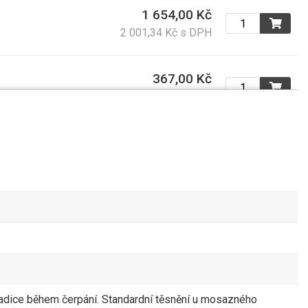
1 654,00 Kč
2 001,34 Kč s DPH
367,00 Kč
444,07 Kč s DPH
24,40 Kč
29,52 Kč s DPH
50,00 Kč
60,50 Kč s DPH
32,00 Kč
38,72 Kč s DPH
hadice během čerpání. Standardní těsnění u mosazného