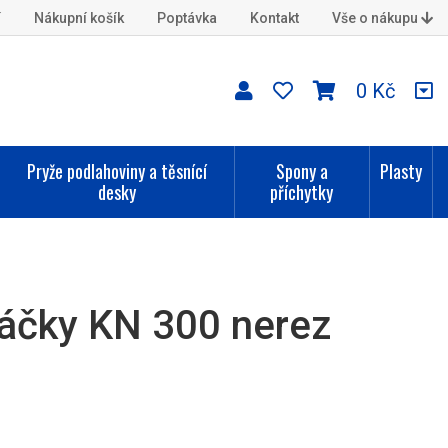
í
Nákupní košík
Poptávka
Kontakt
Vše o nákupu
0 Kč
Pryže podlahoviny a těsnící
Spony a
Plasty
desky
příchytky
áčky KN 300 nerez
B