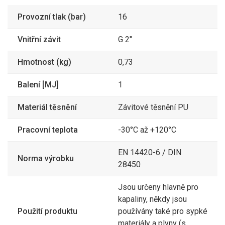
71,39 Kč
Hypalon
Provozní tlak (bar)
16
360
TANKER těsnění GSD
3470GSD80V
80 VITON
435,60 Kč
Vnitřní závit
G 2"
134
TANKER řetízek s
3470KN300/SS
Hmotnost (kg)
0,73
háčky KN 300 nerez
162,62 Kč
567
Balení [MJ]
1
TANKER záslepka MB
3470MB100AL
100 AL
686,07 Kč
Materiál těsnění
Závitové těsnění PU
167
TANKER záslepka MB
3470MB50AL
050 AL
202,07 Kč
Pracovní teplota
-30°C až +120°C
308
TANKER záslepka MB
3470MB80AL
EN 14420-6 / DIN
080 AL
372,68 Kč
Norma výrobku
28450
741
TANKER záslepka MB
3470MB80SS
080 SS
896,61 Kč
Jsou určeny hlavně pro
kapaliny, někdy jsou
3 174
TANKER rychlospojka
3470MK100MS
Použití produktu
používány také pro sypké
MK100 IG4" mosaz
3 840,54 Kč
materiály a plyny (s