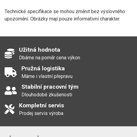
1 914,22 Kč
DRINTEX DIN těsnění
Technické specifikace se mohou změnit bez výslovného
17
360218DRIN405TB
NBR DN040 5x42x52
upozornění. Obrázky mají pouze informativní charakter.
20,57 Kč
modré
DRINTEX DIN těsnění
17
360218DRIN505TB
NBR DN050 5x54x65
20,57 Kč
modré
Užitná hodnota
DRINTEX DIN těsnění
21
360218DRIN655TB
NBR DN065 5x42x52
Dbáme na poměr cena výkon
25,41 Kč
modré
Pružná logistika
TRN DIN 2817 nerez
286
Máme i vlastní přepravu
40TRN2817V251S
vnější 025 AG 1" SS -
346,06 Kč
koncovka hladká
Stabilní pracovní tým
DRINTEX TRN DIN 2817
Dlouhodobé zkušenosti
1 034
038 AG Rd65x1/6" SS -
40TRN2817V3864S
Kompletní servis
koncovka hadicová
1 251,14 Kč
vnější nerez
Prodej servis výroba