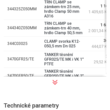
TRN CLAMP se
1 165
zámkem-trn 25 mm,
344325Z050MM
hrdlo Clamp 50 mm
1 409,65 Kč
A316
TRN CLAMP se
1 654
344340Z050MM
zámkem-trn 40 mm,
2 001,34 Kč
hrdlo Clamp 50,5 mm
367
CLAMP svorka K12-
344C03025
050,5 mm Dn 025
444,07 Kč
TANKER těsnění
24
3470GFR25/TE
GFR025/TE MK i VK 1"
29,52 Kč
PTFE
TANKER těsnění
50
3470GFR50/TE
GFR050/TE MK i VK 2"
60,50 Kč
PTFE
TANKER těsnění
32
3470GSD50/PE
profilované MK G2"
38,72 Kč
NBR
Technické parametry
TANKER těsnění
59
3470GSD80/HY
profilované pro MK 3"