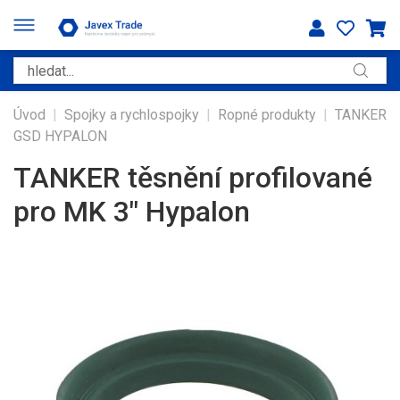
Úvod
|
Spojky a rychlospojky
|
Ropné produkty
|
TANKER
GSD HYPALON
TANKER těsnění profilované
pro MK 3" Hypalon