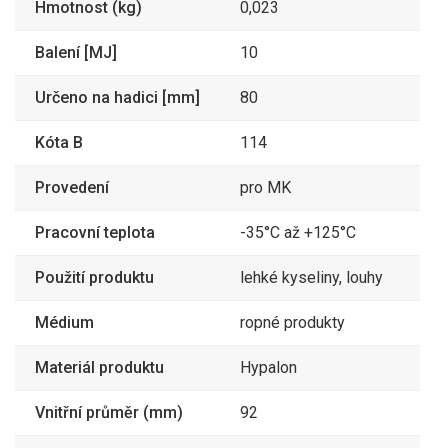
Hmotnost (kg)
0,023
360
TANKER těsnění GSD
3470GSD80V
80 VITON
435,60 Kč
Balení [MJ]
10
134
TANKER řetízek s
3470KN300/SS
Určeno na hadici [mm]
80
háčky KN 300 nerez
162,62 Kč
567
Kóta B
114
TANKER záslepka MB
3470MB100AL
100 AL
686,07 Kč
Provedení
pro MK
167
TANKER záslepka MB
3470MB50AL
050 AL
202,07 Kč
Pracovní teplota
-35°C až +125°C
308
TANKER záslepka MB
3470MB80AL
Použití produktu
lehké kyseliny, louhy
080 AL
372,68 Kč
741
TANKER záslepka MB
Médium
ropné produkty
3470MB80SS
080 SS
896,61 Kč
Materiál produktu
Hypalon
3 174
TANKER rychlospojka
3470MK100MS
MK100 IG4" mosaz
3 840,54 Kč
Vnitřní průměr (mm)
92
2 419
TANKER adaptér MK 50
3470MK50MK80SS