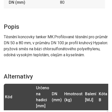
DN (mm)
x MK 80 nerez
80
2 926,99 Kč
724
TANKER rychlospojka
3470MK50MS
MK 50 IG2" mosaz
876,04 Kč
Popis
1 371
TANKER rychlospojka
3470MK80MS
MK 80 IG3" mosaz
1 658,91 Kč
Těsnění koncovky tanker MK.Profilované těsnění pro průměr
1 415
TANKER rychlospojka
DN 50 a 80 mm, v průměru DN 100 je profil kruhový.Hypalon:
3470MK80SS
MK 80 IG3" nerez
1 712,15 Kč
pryžová směs na bázi chlorsulfonátového polyethylenu,
odolná vysokým teplotám, olejům a kyselinám.
1 700
TANKER rychlospojka
3470MK80SSAG3
MK 80 AG3" nerez
2 057,00 Kč
1 501
TANKER adaptér MK 50
3470MKMK50SS
Alternativy
x MK 50 nerez
1 816,21 Kč
2 849
TANKER adaptér MK 80
Určeno
3470MKMK80SS
x MK 80 nerez
3 447,29 Kč
na
DN
Hmotnost
Balení
Kóta
Kód
P
hadici
(mm)
(kg)
[MJ]
B
437
TANKER záslepka VB
3470VB100AL
100 AL
[mm]
528,77 Kč