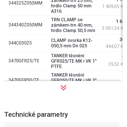
zámkem-trn 25 mm,
344325Z050MM
hrdlo Clamp 50 mm
1 409,65 Kč
A316
TRN CLAMP se
1 654
344340Z050MM
zámkem-trn 40 mm,
2 001,34 Kč
hrdlo Clamp 50,5 mm
367
CLAMP svorka K12-
344C03025
050,5 mm Dn 025
444,07 Kč
TANKER těsnění
24
3470GFR25/TE
GFR025/TE MK i VK 1"
29,52 Kč
PTFE
TANKER těsnění
50
3470GFR50/TE
GFR050/TE MK i VK 2"
60,50 Kč
PTFE
TANKER těsnění
32
3470GSD50/PE
profilované MK G2"
38,72 Kč
NBR
Technické parametry
TANKER těsnění
59
3470GSD80/HY
profilované pro MK 3"
71,39 Kč
Hypalon