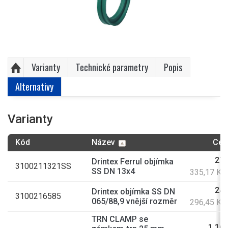
Varianty
Technické parametry
Popis
Alternativy
Varianty
Kód
Název
Cen
277
Drintex Ferrul objímka
3100211321SS
SS DN 13x4
335,17 Kč
245
Drintex objímka SS DN
3100216585
065/88,9 vnější rozměr
296,45 Kč
TRN CLAMP se
1 165