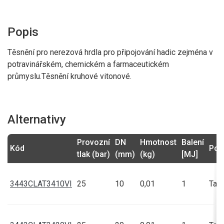
Popis
Těsnění pro nerezová hrdla pro připojování hadic zejména v
potravinářském, chemickém a farmaceutickém
průmyslu.Těsnění kruhové vitonové.
Alternativy
Provozní
DN
Hmotnost
Balení
Kód
Poz
tlak (bar)
(mm)
(kg)
[MJ]
3443CLAT3410VI
25
10
0,01
1
Talí