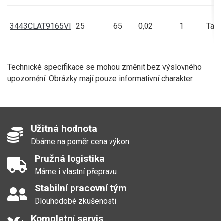
3443CLAT9165VI
25
65
0,02
1
Talí
Technické specifikace se mohou změnit bez výslovného
upozornění. Obrázky mají pouze informativní charakter.
Užitná hodnota
Dbáme na poměr cena výkon
Pružná logistika
Máme i vlastní přepravu
Stabilní pracovní tým
Dlouhodobé zkušenosti
Kompletní servis