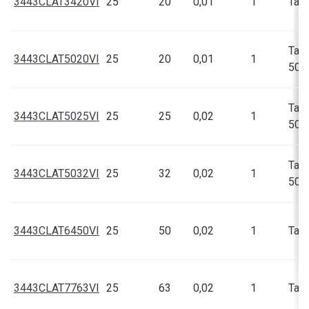
3443CLAT3420VI
25
20
0,01
1
Talí
Talí
3443CLAT5020VI
25
20
0,01
1
50,5
Talí
3443CLAT5025VI
25
25
0,02
1
50,5
Talí
3443CLAT5032VI
25
32
0,02
1
50,5
3443CLAT6450VI
25
50
0,02
1
Talí
3443CLAT7763VI
25
63
0,02
1
Talí