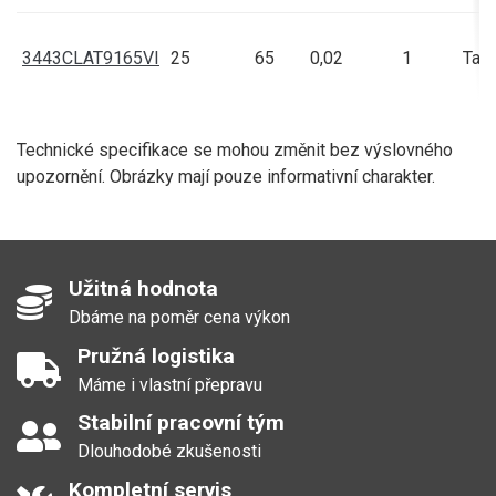
3443CLAT9165VI
25
65
0,02
1
Talí
Technické specifikace se mohou změnit bez výslovného
upozornění. Obrázky mají pouze informativní charakter.
Užitná hodnota
Dbáme na poměr cena výkon
Pružná logistika
Máme i vlastní přepravu
Stabilní pracovní tým
Dlouhodobé zkušenosti
Kompletní servis