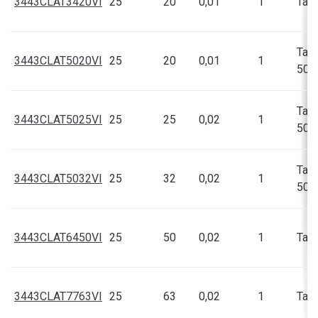
3443CLAT3420VI
25
20
0,01
1
Talí
Talí
3443CLAT5020VI
25
20
0,01
1
50,5
Talí
3443CLAT5025VI
25
25
0,02
1
50,5
Talí
3443CLAT5032VI
25
32
0,02
1
50,5
3443CLAT6450VI
25
50
0,02
1
Talí
3443CLAT7763VI
25
63
0,02
1
Talí