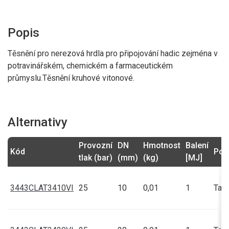
Popis
Těsnění pro nerezová hrdla pro připojování hadic zejména v
potravinářském, chemickém a farmaceutickém
průmyslu.Těsnění kruhové vitonové.
Alternativy
Provozní
DN
Hmotnost
Balení
Kód
Poz
tlak (bar)
(mm)
(kg)
[MJ]
3443CLAT3410VI
25
10
0,01
1
Talí