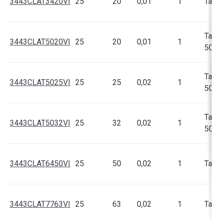
3443CLAT3420VI
25
20
0,01
1
Talí
Talí
3443CLAT5020VI
25
20
0,01
1
50,5
Talí
3443CLAT5025VI
25
25
0,02
1
50,5
Talí
3443CLAT5032VI
25
32
0,02
1
50,5
3443CLAT6450VI
25
50
0,02
1
Talí
3443CLAT7763VI
25
63
0,02
1
Talí