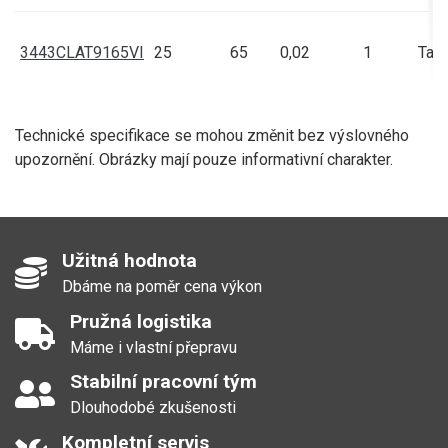
3443CLAT9165VI
25
65
0,02
1
Talí
Technické specifikace se mohou změnit bez výslovného
upozornění. Obrázky mají pouze informativní charakter.
Užitná hodnota
Dbáme na poměr cena výkon
Pružná logistika
Máme i vlastní přepravu
Stabilní pracovní tým
Dlouhodobé zkušenosti
Kompletní servis