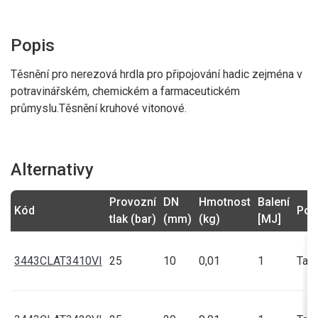
Popis
Těsnění pro nerezová hrdla pro připojování hadic zejména v
potravinářském, chemickém a farmaceutickém
průmyslu.Těsnění kruhové vitonové.
Alternativy
Provozní
DN
Hmotnost
Balení
Kód
Poz
tlak (bar)
(mm)
(kg)
[MJ]
3443CLAT3410VI
25
10
0,01
1
Talí