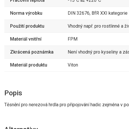
Pracovní teplota
-15°C až +220°C
Norma výrobku
DIN 32676, BfR XXI kategorie 
Použití produktu
Vhodný např. pro rostlinné a ži
Materiál vnitřní
FPM
Zkrácená poznámka
Není vhodný pro kyseliny a z
Materiál produktu
Viton
Popis
Těsnění pro nerezová hrdla pro připojování hadic zejména v 