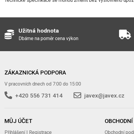
Technické specifikace se mohou změnit bez výslovného upozor
Užitná hodnota
Dbáme na poměr cena výkon
ZÁKAZNICKÁ PODPORA
V pracovních dnech od 7:00 do 15:00
+420 556 731 414
javex@javex.cz
MŮJ ÚČET
OBCHODNÍ
Přihlášení | Registrace
Obchodní pod