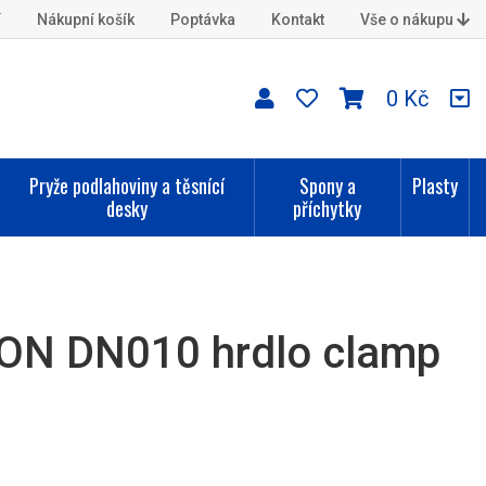
í
Nákupní košík
Poptávka
Kontakt
Vše o nákupu
0 Kč
Pryže podlahoviny a těsnící
Spony a
Plasty
desky
příchytky
ON DN010 hrdlo clamp