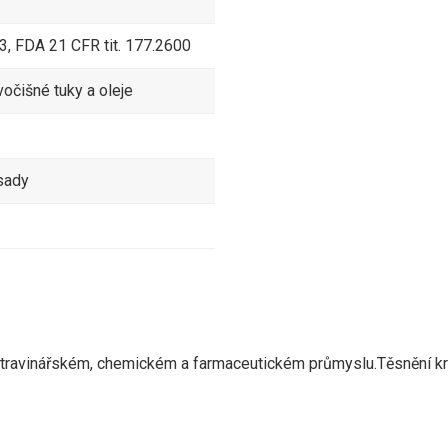
3, FDA 21 CFR tit. 177.2600
vočišné tuky a oleje
ásady
potravinářském, chemickém a farmaceutickém průmyslu.Těsnění kr