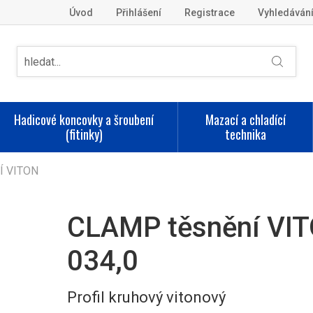
Úvod
Přihlášení
Registrace
Vyhledáván
Hadicové koncovky a šroubení
Mazací a chladící
(fitinky)
technika
Í VITON
CLAMP těsnění VIT
034,0
Profil kruhový vitonový