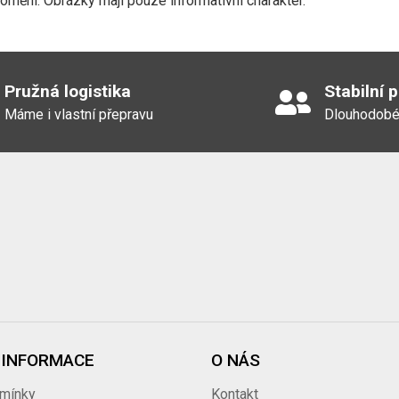
nění. Obrázky mají pouze informativní charakter.
Pružná logistika
Stabilní 
Máme i vlastní přepravu
Dlouhodobé
 INFORMACE
O NÁS
mínky
Kontakt