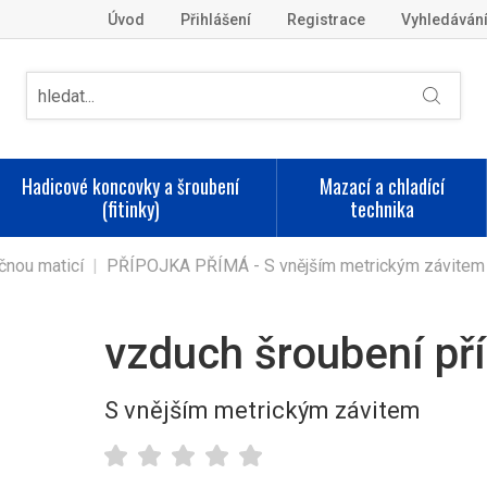
Úvod
Přihlášení
Registrace
Vyhledáván
Hadicové koncovky a šroubení
Mazací a chladící
(fitinky)
technika
čnou maticí
|
PŘÍPOJKA PŘÍMÁ - S vnějším metrickým závitem
vzduch šroubení p
S vnějším metrickým závitem