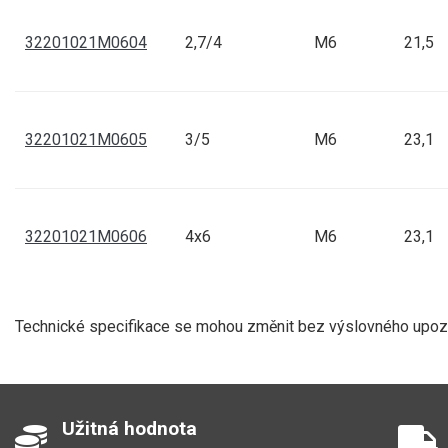
32201021M0604
2,7/4
M6
21,5
32201021M0605
3/5
M6
23,1
32201021M0606
4x6
M6
23,1
Technické specifikace se mohou změnit bez výslovného upozor
Užitná hodnota