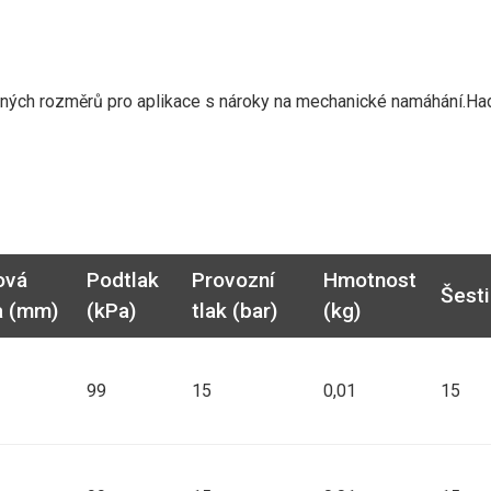
sných rozměrů pro aplikace s nároky na mechanické namáhání.Ha
ová
Podtlak
Provozní
Hmotnost
Šesti
a (mm)
(kPa)
tlak (bar)
(kg)
99
15
0,01
15