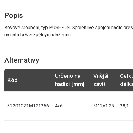
Popis
Kovové šroubení, typ PUSH-ON. Spolehlivé spojení hadic pře
na nátrubek a zpětným utažením.
Alternativy
Určeno na
Vnější
Celk
Kód
hadici [mm]
závit
délk
32201021M121256
4x6
M12x1,25
28,1