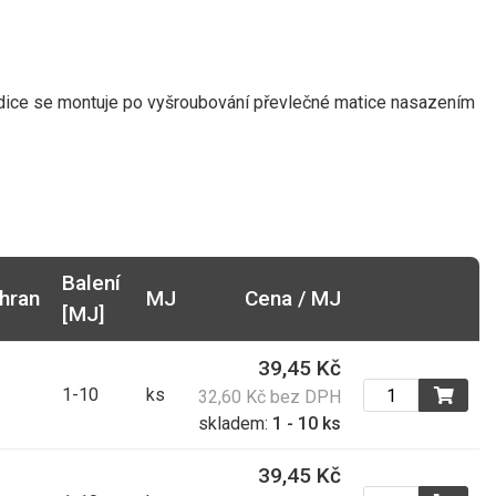
dice se montuje po vyšroubování převlečné matice nasazením
Balení
hran
MJ
Cena / MJ
[MJ]
39,45 Kč
1-10
ks
32,60 Kč bez DPH
skladem:
1 - 10 ks
39,45 Kč