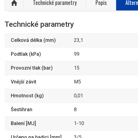
Technické parametry
Popis
Altern
Technické parametry
Celková délka (mm)
23,1
Podtlak (kPa)
99
Provozní tlak (bar)
15
Vnější závit
M5
Hmotnost (kg)
0,01
Šestihran
8
Balení [MJ]
1-10
Určeno na hadici [mm]
3/5