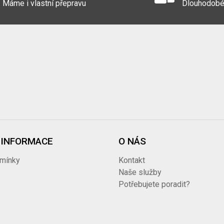
Máme i vlastní přepravu
Dlouhodobé
 INFORMACE
O NÁS
mínky
Kontakt
i
Naše služby
Potřebujete poradit?