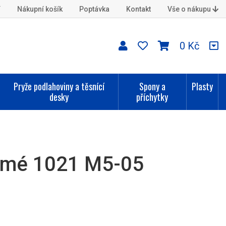
í
Nákupní košík
Poptávka
Kontakt
Vše o nákupu
0 Kč
Pryže podlahoviny a těsnící
Spony a
Plasty
desky
příchytky
římé 1021 M5-05