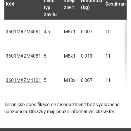
nebo
Vnější
Hmotnost
B
Kód
Šestihran
typ
závit
(kg)
závitu
3601MAZM4061
4,5
M6x1
0,007
10
3601MAZM4081
5
M8x1
0,013
11
3601MAZM4101
5
M10x1
0,007
11
Technické specifikace se mohou změnit bez výslovného
upozornění. Obrázky mají pouze informativní charakter.