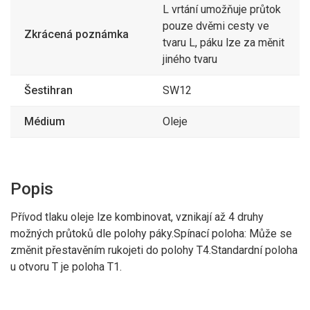
L vrtání umožňuje průtok
pouze dvěmi cesty ve
Zkrácená poznámka
tvaru L, páku lze za měnit
jiného tvaru
Šestihran
SW12
Médium
Oleje
Popis
Přívod tlaku oleje lze kombinovat, vznikají až 4 druhy
možných průtoků dle polohy páky.Spínací poloha: Může se
změnit přestavěním rukojeti do polohy T4.Standardní poloha
u otvoru T je poloha T1.