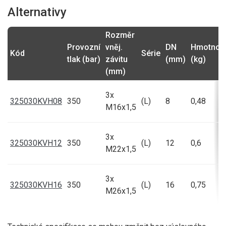
Alternativy
Rozměr
Provozní
vněj.
DN
Hmotnos
Kód
Série
tlak (bar)
závitu
(mm)
(kg)
(mm)
3x
325030KVH08
350
(L)
8
0,48
M16x1,5
3x
325030KVH12
350
(L)
12
0,6
M22x1,5
3x
325030KVH16
350
(L)
16
0,75
M26x1,5