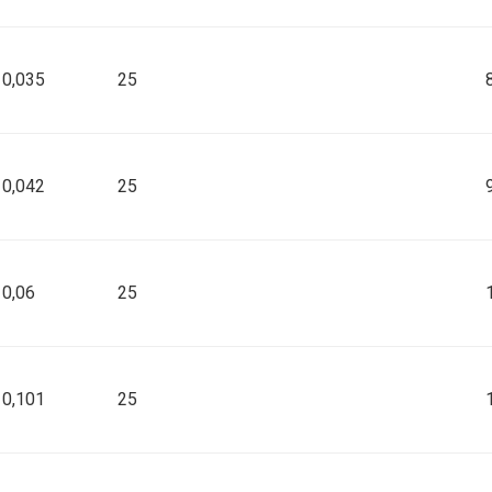
 silikon FDA
0,035
25
silikon
0,042
25
silikon
0,06
25
silikon
0,101
25
silikon