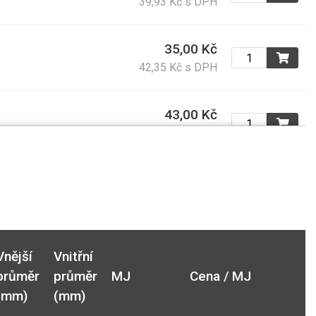
39,93 Kč s DPH
35,00 Kč
42,35 Kč s DPH
43,00 Kč
52,03 Kč s DPH
29,60 Kč
35,82 Kč s DPH
61,10 Kč
Vnější
Vnitřní
73,93 Kč s DPH
průměr
průměr
MJ
Cena / MJ
(mm)
(mm)
67,60 Kč