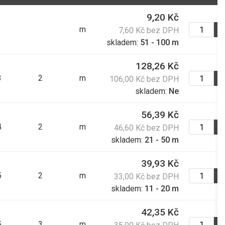
81,80 Kč s DPH
9,20 Kč
m
7,60 Kč bez DPH
skladem:
52,00 Kč
51 - 100 m
62,92 Kč s DPH
128,26 Kč
3
2
m
106,00 Kč bez DPH
84,30 Kč
skladem:
Ne
102,00 Kč s DPH
56,39 Kč
4
2
m
46,60 Kč bez DPH
46,30 Kč
skladem:
21 - 50 m
56,02 Kč s DPH
39,93 Kč
5
2
m
33,00 Kč bez DPH
48,00 Kč
skladem:
11 - 20 m
58,08 Kč s DPH
42,35 Kč
5
3
m