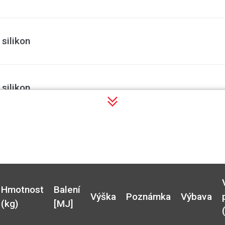
silikon
silikon
silikon
silikon
Hmotnost
Balení
Výška
Poznámka
Výbava
(kg)
[MJ]