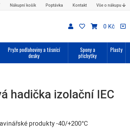
í
Nákupní košík
Poptávka
Kontakt
Vše o nákupu
0 Kč
Pryže podlahoviny a těsnící
Spony a
Plasty
desky
příchytky
á hadička izolační IEC
ravinářské produkty -40/+200°C