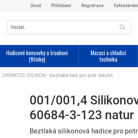
Úvod
Přihlášení
Registrace
Vyhledáván
Hadicové koncovky a šroubení
Mazací a chladící
(fitinky)
technika
DRINKTEC SILIKON - beztlaká had. pro potr. tekutin
001/001,4 Silikonov
60684-3-123 natur
Beztlaká silikonová hadice pro pot