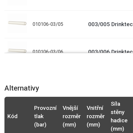
003/005 Drinktec 
010106-03/05
003/006 Drinktec 
010106-03/06
004/006 Drinktec 
010106-04/06-R
Alternativy
Síla
004/007 Drinktec 
010106-04/07
Provozní
Vnější
Vnitřní
stěny
Kód
tlak
rozměr
rozměr
hadice
(bar)
(mm)
(mm)
(mm)