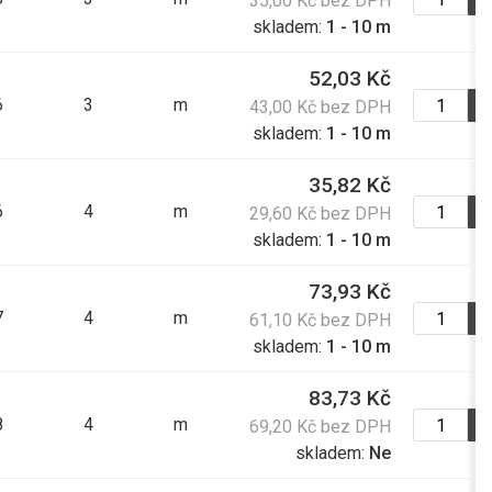
35,00 Kč bez DPH
73,20 Kč
skladem:
1 - 10 m
88,57 Kč s DPH
52,03 Kč
6
3
m
43,00 Kč bez DPH
134,20 Kč
skladem:
1 - 10 m
162,38 Kč s DPH
35,82 Kč
6
4
m
115,60 Kč
29,60 Kč bez DPH
skladem:
1 - 10 m
139,88 Kč s DPH
73,93 Kč
80,00 Kč
7
4
m
61,10 Kč bez DPH
96,80 Kč s DPH
skladem:
1 - 10 m
83,73 Kč
80,30 Kč
8
4
m
69,20 Kč bez DPH
97,16 Kč s DPH
skladem:
Ne