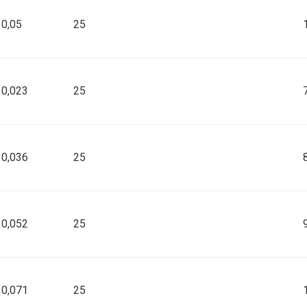
0,05
25
silikon
silikon
0,023
25
silikon
0,036
25
silikon
0,052
25
silikon
0,071
25