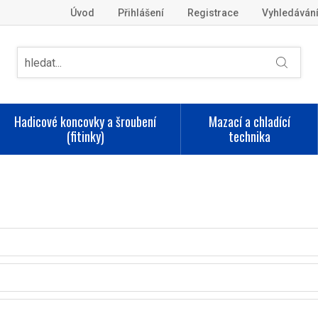
Úvod
Přihlášení
Registrace
Vyhledáván
Hadicové koncovky a šroubení
Mazací a chladící
(fitinky)
technika