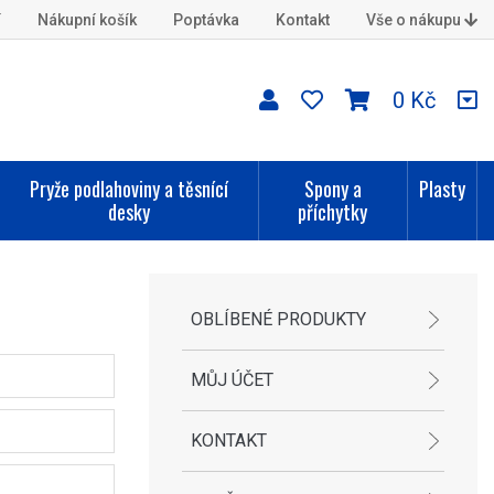
í
Nákupní košík
Poptávka
Kontakt
Vše o nákupu
0 Kč
Pryže podlahoviny a těsnící
Spony a
Plasty
desky
příchytky
OBLÍBENÉ PRODUKTY
MŮJ ÚČET
KONTAKT