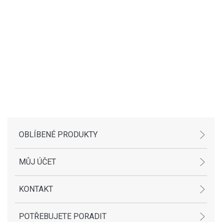
SPUŠTĚNÍ ESHOPU
Vážení zákazníci rádi bychom vás přivítali na
internetové prezentaci firmy javex-trade s.r.o.
OBLÍBENÉ PRODUKTY
MŮJ ÚČET
KONTAKT
POTŘEBUJETE PORADIT