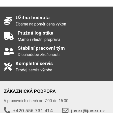
Užitná hodnota
Dbáme na poměr cena výkon
Pružná logistika
Máme i vlastní přepravu
Stabilní pracovní tým
Dlouhodobé zkušenosti
Kompletní servis
Prodej servis výroba
ZÁKAZNICKÁ PODPORA
V pracovních dnech od 7:00 do 15:00
+420 556 731 414
javex@javex.cz