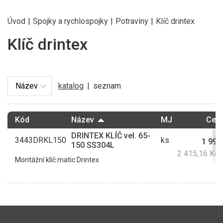
Úvod
|
Spojky a rychlospojky
|
Potraviny
|
Klíč drintex
Klíč drintex
katalog
|
seznam
Kód
Název
MJ
Cena
DRINTEX KLÍČ vel. 65-
3443DRKL150
ks
1 996
150 SS304L
2 415,16 Kč
Montážní klíč matic Drintex