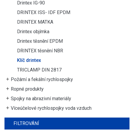
Drintex IG-90
DRINTEX ISS- IDF EPDM
DRINTEX MATKA
Drintex objímka
Drintex těsnění EPDM
DRINTEX těsnění NBR
Klíč drintex
TRICLAMP DIN 2817
Požární a fekální rychlospojky
Ropné produkty
Spojky na abrazivní materiály
Víceúčelové rychlospojky voda vzduch
FILTROVÁNÍ