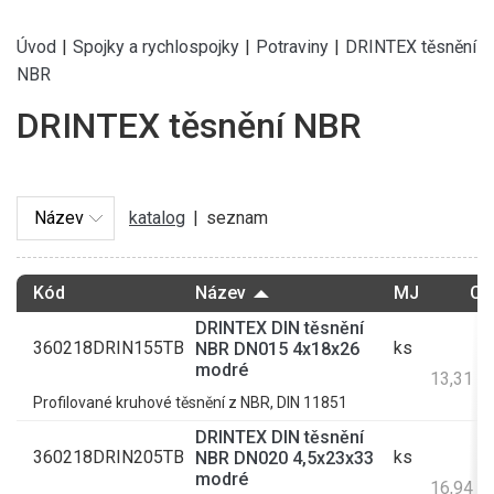
Úvod
|
Spojky a rychlospojky
|
Potraviny
|
DRINTEX těsnění
NBR
DRINTEX těsnění NBR
katalog
|
seznam
Kód
Název
MJ
Ce
DRINTEX DIN těsnění
360218DRIN155TB
ks
NBR DN015 4x18x26
1
modré
13,31 K
Profilované kruhové těsnění z NBR, DIN 11851
DRINTEX DIN těsnění
360218DRIN205TB
ks
NBR DN020 4,5x23x33
1
modré
16,94 K