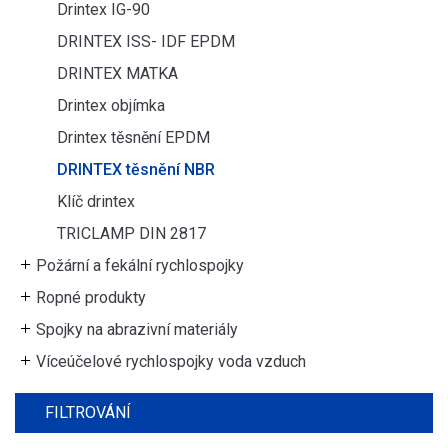
Drintex IG-90
DRINTEX ISS- IDF EPDM
DRINTEX MATKA
Drintex objímka
Drintex těsnění EPDM
DRINTEX těsnění NBR
Klíč drintex
TRICLAMP DIN 2817
Požární a fekální rychlospojky
Ropné produkty
Spojky na abrazivní materiály
Víceúčelové rychlospojky voda vzduch
FILTROVÁNÍ