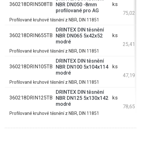
360218DRIN508TB
ks
NBR DN050 -8mm
6
profilované pro AG
75,02 K
Profilované kruhové těsnění z NBR, DIN 11851
DRINTEX DIN těsnění
360218DRIN655TB
ks
NBR DN065 5x42x52
2
modré
25,41 K
Profilované kruhové těsnění z NBR, DIN 11851
DRINTEX DIN těsnění
360218DRIN105TB
ks
NBR DN100 5x104x114
3
modré
47,19 K
Profilované kruhové těsnění z NBR, DIN 11851
DRINTEX DIN těsnění
360218DRIN125TB
ks
NBR DN125 5x130x142
6
modré
78,65 K
Profilované kruhové těsnění z NBR, DIN 11851