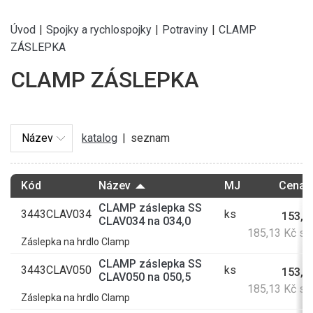
Úvod
|
Spojky a rychlospojky
|
Potraviny
|
CLAMP
ZÁSLEPKA
CLAMP ZÁSLEPKA
katalog
|
seznam
Kód
Název
MJ
Cena 
CLAMP záslepka SS
3443CLAV034
ks
153,0
CLAV034 na 034,0
185,13 Kč s
Záslepka na hrdlo Clamp
CLAMP záslepka SS
3443CLAV050
ks
153,0
CLAV050 na 050,5
185,13 Kč s
Záslepka na hrdlo Clamp