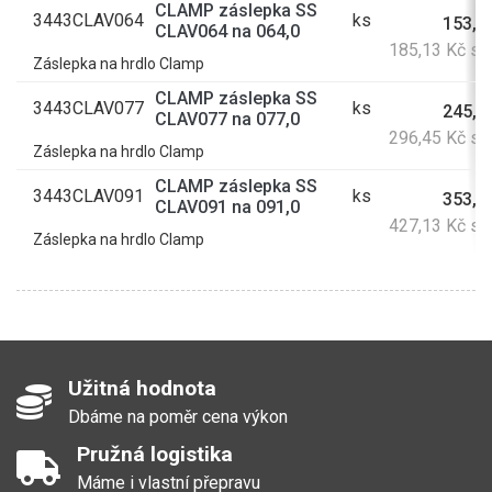
CLAMP záslepka SS
3443CLAV064
ks
153,0
CLAV064 na 064,0
185,13 Kč s
Záslepka na hrdlo Clamp
CLAMP záslepka SS
3443CLAV077
ks
245,0
CLAV077 na 077,0
296,45 Kč s
Záslepka na hrdlo Clamp
CLAMP záslepka SS
3443CLAV091
ks
353,0
CLAV091 na 091,0
427,13 Kč s
Záslepka na hrdlo Clamp
Užitná hodnota
Dbáme na poměr cena výkon
Pružná logistika
Máme i vlastní přepravu