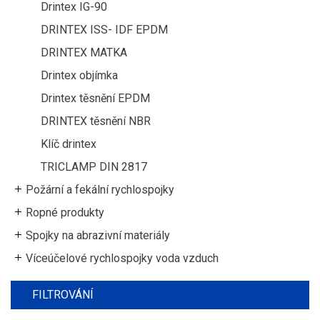
Drintex IG-90
DRINTEX ISS- IDF EPDM
DRINTEX MATKA
Drintex objímka
Drintex těsnění EPDM
DRINTEX těsnění NBR
Klíč drintex
TRICLAMP DIN 2817
Požární a fekální rychlospojky
Ropné produkty
Spojky na abrazivní materiály
Víceúčelové rychlospojky voda vzduch
FILTROVÁNÍ