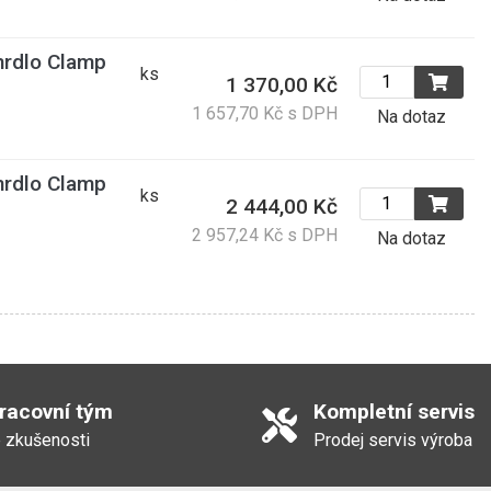
rdlo Clamp
ks
1 370,00 Kč
1 657,70 Kč s DPH
Na dotaz
rdlo Clamp
ks
2 444,00 Kč
2 957,24 Kč s DPH
Na dotaz
pracovní tým
Kompletní servis
 zkušenosti
Prodej servis výroba