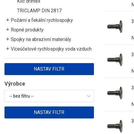
Klíč drintex
N
TRICLAMP DIN 2817
Požární a fekální rychlospojky
Ropné produkty
N
Spojky na abrazivní materiály
Víceúčelové rychlospojky voda vzduch
N
Výrobce
N