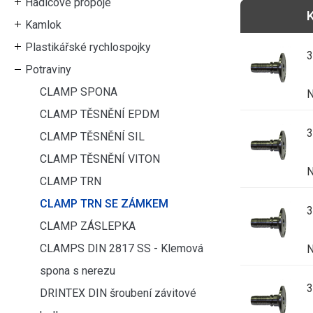
Hadicové propoje
Kamlok
Plastikářské rychlospojky
Potraviny
CLAMP SPONA
N
CLAMP TĚSNĚNÍ EPDM
CLAMP TĚSNĚNÍ SIL
CLAMP TĚSNĚNÍ VITON
N
CLAMP TRN
CLAMP TRN SE ZÁMKEM
CLAMP ZÁSLEPKA
CLAMPS DIN 2817 SS - Klemová
N
spona s nerezu
DRINTEX DIN šroubení závitové