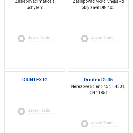
Zaslepovací matice s
Zaslepovací víčko, vnější Rd
úchytem
oblý závit DIN 405
DRINTEX IG
Drintex IG-45
Nerezové koleno 45°, 1.4301,
DIN 11851