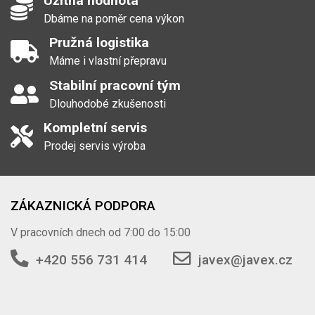
Užitná hodnota
Dbáme na poměr cena výkon
Pružná logistika
Máme i vlastní přepravu
Stabilní pracovní tým
Dlouhodobé zkušenosti
Kompletní servis
Prodej servis výroba
ZÁKAZNICKÁ PODPORA
V pracovních dnech od 7:00 do 15:00
+420 556 731 414
javex@javex.cz