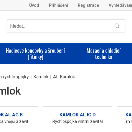
Úvod
Přihlášení
Registrace
Vyhledáván
Hadicové koncovky a šroubení
Mazací a chladící
(fitinky)
technika
a rychlospojky
|
Kamlok
|
AL Kamlok
mlok
K AL AG B
KAMLOK AL IG D
KA
a vnější G závit
Rychlospojka vnitřní závit G
Trn 