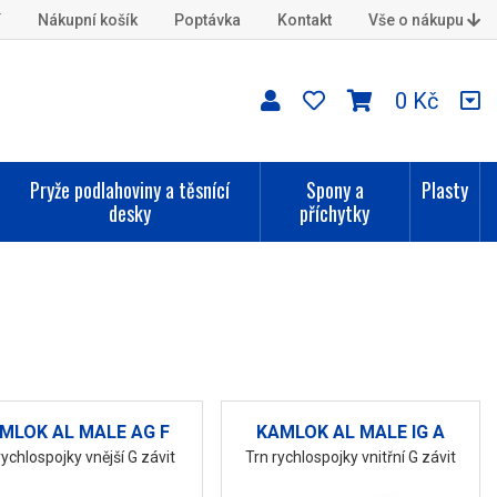
í
Nákupní košík
Poptávka
Kontakt
Vše o nákupu
0 Kč
Pryže podlahoviny a těsnící
Spony a
Plasty
desky
příchytky
MLOK AL MALE AG F
KAMLOK AL MALE IG A
rychlospojky vnější G závit
Trn rychlospojky vnitřní G závit