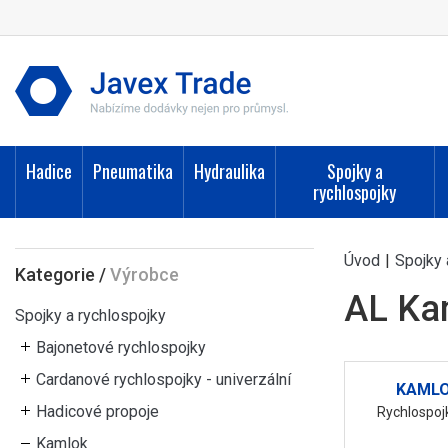
Hadice
Pneumatika
Hydraulika
Spojky a
rychlospojky
Úvod
|
Spojky 
Kategorie
/
Výrobce
AL Ka
Spojky a rychlospojky
Bajonetové rychlospojky
Cardanové rychlospojky - univerzální
KAMLO
Hadicové propoje
Rychlospojk
Kamlok