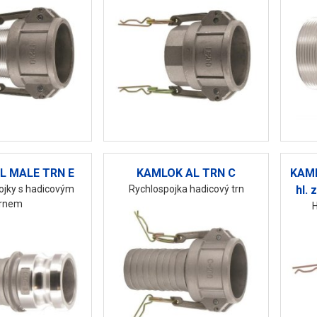
L MALE TRN E
KAMLOK AL TRN C
KAML
ojky s hadicovým
Rychlospojka hadicový trn
hl. 
trnem
H