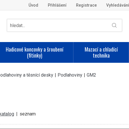
Úvod
Přihlášení
Registrace
Vyhledáván
Hadicové koncovky a šroubení
Mazací a chladící
(fitinky)
technika
odlahoviny a těsnící desky
|
Podlahoviny
|
GM2
katalog
|
seznam