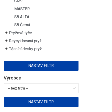
GM9
MASTER
S8 ALFA
S8 Černá
Pryžové tyče
Reycyklovaná pryž
Těsnící desky pryž
Výrobce