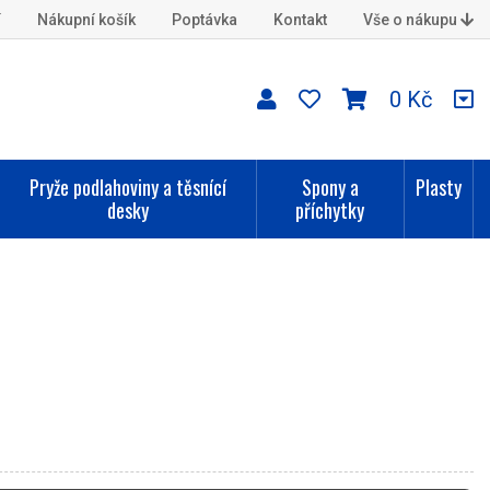
í
Nákupní košík
Poptávka
Kontakt
Vše o nákupu
0 Kč
Pryže podlahoviny a těsnící
Spony a
Plasty
desky
příchytky