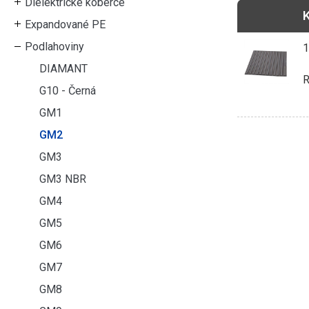
Dielektrické koberce
Expandované PE
Podlahoviny
DIAMANT
R
G10 - Černá
GM1
GM2
GM3
GM3 NBR
GM4
GM5
GM6
GM7
GM8