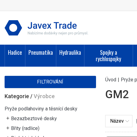
Hadice
Pneumatika
Hydraulika
Spojky a
rychlospojky
Úvod
|
Pryže p
FILTROVÁNÍ
GM2
Kategorie
/
Výrobce
Pryže podlahoviny a těsnící desky
Bezazbeztové desky
Břity (radlice)