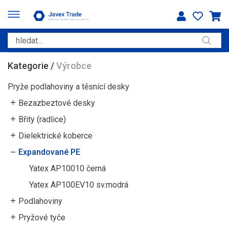
Kategorie
/
Výrobce
Pryže podlahoviny a těsnící desky
Bezazbeztové desky
Břity (radlice)
Dielektrické koberce
Expandované PE
Yatex AP10010 černá
Yatex AP100EV10 sv.modrá
Podlahoviny
Pryžové tyče