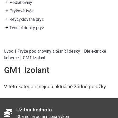
Podlahoviny
Pryžové tyče
Reycyklovaná pryž
Těsnící desky pryž
Úvod
|
Pryže podlahoviny a těsnící desky
|
Dielektrické
koberce
|
GM1 Izolant
GM1 Izolant
V této kategorii nejsou aktuálně žádné položky.
Užitná hodnota
Dbáme na poměr cena výkon