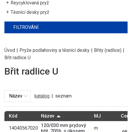
Reycyklovaná pryž
Těsnící desky pryž
FILTROVÁNÍ
Úvod
|
Pryže podlahoviny a těsnící desky
|
Břity (radlice)
|
Břit radlice U
Břit radlice U
katalog
|
seznam
Kód
Název
MJ
Cena
120/030 mm pryžový
14040567020
m
břit, 70Sh, s úkosem