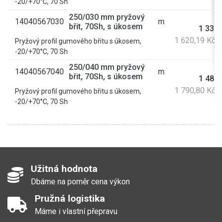
-20/+70°C, 70 Sh
250/030 mm pryžový
14040567030
m
břit, 70Sh, s úkosem
1 339,
1 620,19 Kč 
Pryžový profil gumového břitu s úkosem,
-20/+70°C, 70 Sh
250/040 mm pryžový
14040567040
m
břit, 70Sh, s úkosem
1 480,
1 790,80 Kč 
Pryžový profil gumového břitu s úkosem,
-20/+70°C, 70 Sh
Užitná hodnota
Dbáme na poměr cena výkon
Pružná logistika
Máme i vlastní přepravu