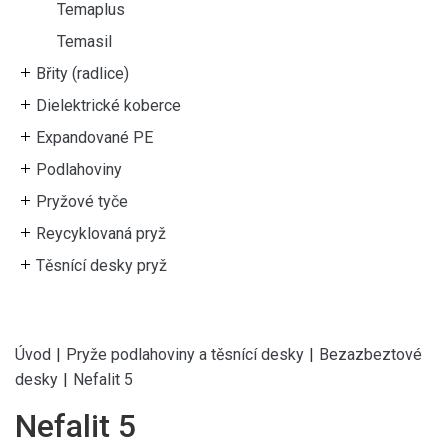
Temaplus
Temasil
Břity (radlice)
Dielektrické koberce
Expandované PE
Podlahoviny
Pryžové tyče
Reycyklovaná pryž
Těsnící desky pryž
Úvod
|
Pryže podlahoviny a těsnící desky
|
Bezazbeztové
desky
|
Nefalit 5
Nefalit 5