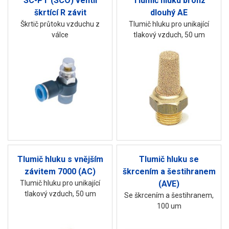
SC-PT (SCO) ventil
Tlumič hluku bronz
škrtící R závit
dlouhý AE
Škrtič průtoku vzduchu z
Tlumič hluku pro unikající
válce
tlakový vzduch, 50 um
Tlumič hluku s vnějším
Tlumič hluku se
závitem 7000 (AC)
škrcením a šestihranem
Tlumič hluku pro unikající
(AVE)
tlakový vzduch, 50 um
Se škrcením a šestihranem,
100 um