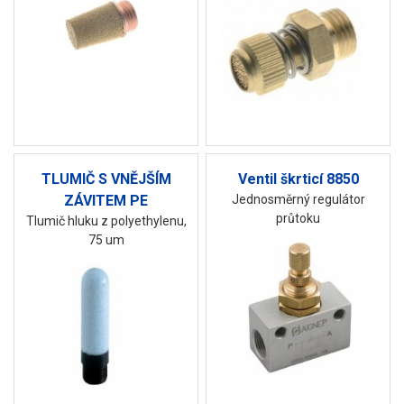
TLUMIČ S VNĚJŠÍM
Ventil škrticí 8850
ZÁVITEM PE
Jednosměrný regulátor
průtoku
Tlumič hluku z polyethylenu,
75 um