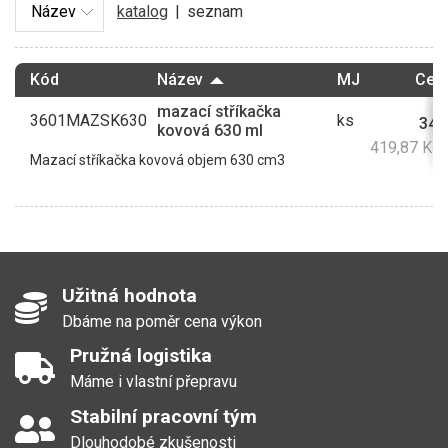
katalog
|
seznam
Kód
Název
MJ
Cen
mazací stříkačka
3601MAZSK630
ks
347
kovová 630 ml
419,87 Kč
Mazací stříkačka kovová objem 630 cm3
Užitná hodnota
Dbáme na poměr cena výkon
Pružná logistika
Máme i vlastní přepravu
Stabilní pracovní tým
Dlouhodobé zkušenosti