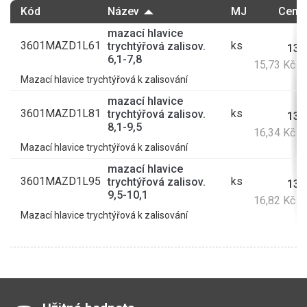
Kód
Název
MJ
Cena 
mazací hlavice
3601MAZD1L61
ks
trychtýřová zalisov.
13,
6,1-7,8
15,73 Kč 
Mazací hlavice trychtýřová k zalisování
mazací hlavice
3601MAZD1L81
ks
trychtýřová zalisov.
13,
8,1-9,5
16,34 Kč 
Mazací hlavice trychtýřová k zalisování
mazací hlavice
3601MAZD1L95
ks
trychtýřová zalisov.
13,
9,5-10,1
16,82 Kč 
Mazací hlavice trychtýřová k zalisování