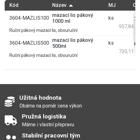
Kód
Název
MJ
Ce
mazací lis pákový
3604-MAZLIS100
ks
79
1000 ml
957,84 K
Ruční pákový mazací lis, obouruční
mazací lis pákový
3604-MAZLIS500
ks
60
500ml
730,11 K
Ruční pákový mazací lis, obouruční
Užitná hodnota
Dbáme na poměr cena výkon
Pružná logistika
Máme i vlastní přepravu
Stabilní pracovní tým