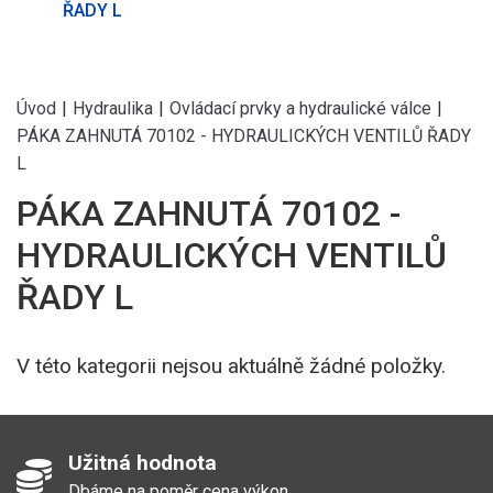
ŘADY L
Úvod
|
Hydraulika
|
Ovládací prvky a hydraulické válce
|
PÁKA ZAHNUTÁ 70102 - HYDRAULICKÝCH VENTILŮ ŘADY
L
PÁKA ZAHNUTÁ 70102 -
HYDRAULICKÝCH VENTILŮ
ŘADY L
V této kategorii nejsou aktuálně žádné položky.
Užitná hodnota
Dbáme na poměr cena výkon