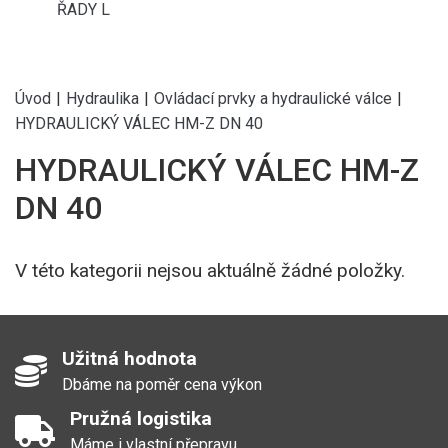
ŘADY L
Úvod
|
Hydraulika
|
Ovládací prvky a hydraulické válce
|
HYDRAULICKÝ VÁLEC HM-Z DN 40
HYDRAULICKÝ VÁLEC HM-Z
DN 40
V této kategorii nejsou aktuálně žádné položky.
Užitná hodnota
Dbáme na poměr cena výkon
Pružná logistika
Máme i vlastní přepravu