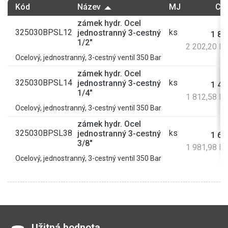
Kód
Název
MJ
Cen
zámek hydr. Ocel
325030BPSL12
ks
jednostranný 3-cestný
1 82
1/2"
2 202,20 K
Ocelový, jednostranný, 3-cestný ventil 350 Bar
zámek hydr. Ocel
325030BPSL14
ks
jednostranný 3-cestný
1 49
1/4"
1 812,58 K
Ocelový, jednostranný, 3-cestný ventil 350 Bar
zámek hydr. Ocel
325030BPSL38
ks
jednostranný 3-cestný
1 63
3/8"
1 981,98 K
Ocelový, jednostranný, 3-cestný ventil 350 Bar
Užitná hodnota