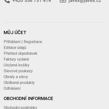
+420 556 731 414
javex@javex.cz
MŮJ ÚČET
Přihlášení | Registrace
Editace údajů
Přehled objednávek
Faktury vydané
Uložené košíky
Slevové poukazy
Obraty a slevy
Oblíbené produkty
Odhlášení
OBCHODNÍ INFORMACE
Obchodní podmínky