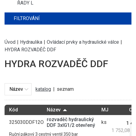
ŘADY L
FILTROVÁNÍ
Úvod
|
Hydraulika
|
Ovládací prvky a hydraulické válce
|
HYDRA ROZVADĚČ DDF
HYDRA ROZVADĚČ DDF
katalog
|
seznam
Kód
Název
MJ
Ce
rozvaděč hydraulický
325030DDF12O
ks
1 44
DDF 3xIG1/2 otevřený
1 752,08 K
Ruční pákový 3 cestný ventil 350 bar