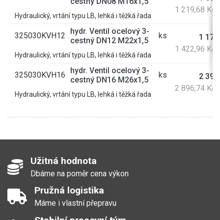
cestný DN08 M16x1,5
1 219,68 Kč
Hydraulický, vrtání typu LB, lehká i těžká řada
hydr. Ventil ocelový 3-
325030KVH12
ks
1 176
cestný DN12 M22x1,5
1 422,96 Kč
Hydraulický, vrtání typu LB, lehká i těžká řada
hydr. Ventil ocelový 3-
325030KVH16
ks
2 394
cestný DN16 M26x1,5
2 896,74 Kč
Hydraulický, vrtání typu LB, lehká i těžká řada
Užitná hodnota
Dbáme na poměr cena výkon
Pružná logistika
Máme i vlastní přepravu