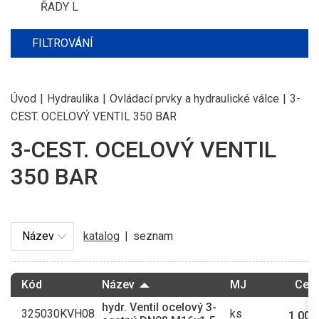
ŘADY L
FILTROVÁNÍ
Úvod
|
Hydraulika
|
Ovládací prvky a hydraulické válce
|
3-
CEST. OCELOVÝ VENTIL 350 BAR
3-CEST. OCELOVÝ VENTIL
350 BAR
katalog
|
seznam
Kód
Název
MJ
Cena
hydr. Ventil ocelový 3-
325030KVH08
ks
1 008