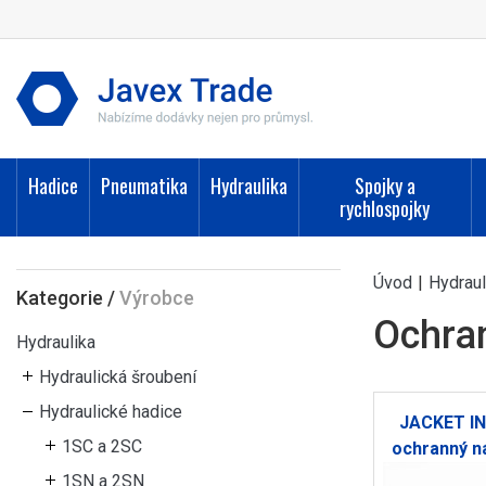
Hadice
Pneumatika
Hydraulika
Spojky a
rychlospojky
Úvod
|
Hydraul
Kategorie
/
Výrobce
Ochran
Hydraulika
Hydraulická šroubení
Hydraulické hadice
JACKET IN
1SC a 2SC
ochranný n
1SN a 2SN