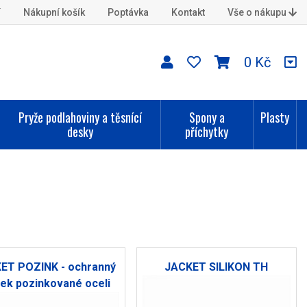
í
Nákupní košík
Poptávka
Kontakt
Vše o nákupu
0 Kč
Pryže podlahoviny a těsnící
Spony a
Plasty
desky
příchytky
ET POZINK - ochranný
JACKET SILIKON TH
lek pozinkované oceli