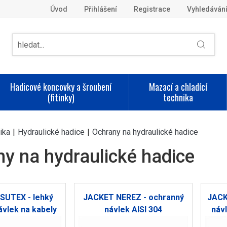
Úvod
Přihlášení
Registrace
Vyhledáván
Hadicové koncovky a šroubení
Mazací a chladící
(fitinky)
technika
ika
|
Hydraulické hadice
|
Ochrany na hydraulické hadice
y na hydraulické hadice
SUTEX - lehký
JACKET NEREZ - ochranný
JACK
ávlek na kabely
návlek AISI 304
náv