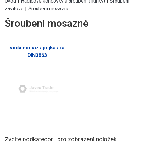
Úvod
|
Hadicové koncovky a šroubení (fitinky)
|
Šroubení
závitové
|
Šroubení mosazné
Šroubení mosazné
voda mosaz spojka a/a
DIN3863
Zvolte podkategorii pro zobrazení položek.