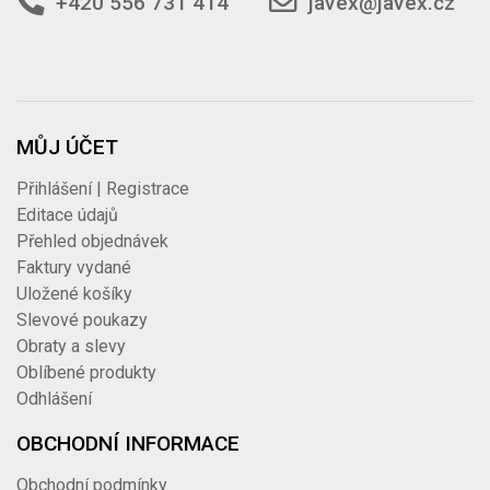
+420 556 731 414
javex@javex.cz
MŮJ ÚČET
Přihlášení | Registrace
Editace údajů
Přehled objednávek
Faktury vydané
Uložené košíky
Slevové poukazy
Obraty a slevy
Oblíbené produkty
Odhlášení
OBCHODNÍ INFORMACE
Obchodní podmínky