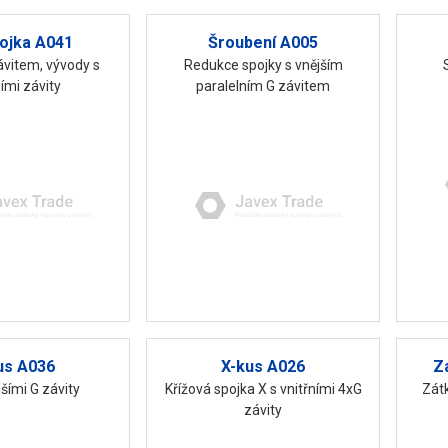
ojka A041
Šroubení A005
ávitem, vývody s
Redukce spojky s vnějším
ními závity
paralelním G závitem
us A036
X-kus A026
Z
jšími G závity
Křížová spojka X s vnitřními 4xG
Zátk
závity