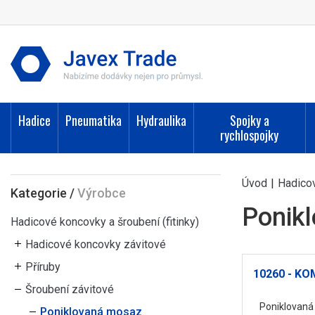
Hadice
Pneumatika
Hydraulika
Spojky a
rychlospojky
Úvod
|
Hadicov
Kategorie
/
Výrobce
Ponik
Hadicové koncovky a šroubení (fitinky)
Hadicové koncovky závitové
Příruby
10260 - K
Šroubení závitové
Poniklovaná
Poniklovaná mosaz