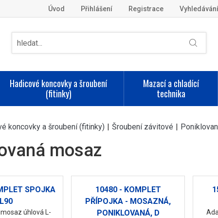
Úvod
Přihlášení
Registrace
Vyhledáván
Hadicové koncovky a šroubení
Mazací a chladící
(fitinky)
technika
é koncovky a šroubení (fitinky)
|
Šroubení závitové
|
Poniklova
lovaná mosaz
OMPLET SPOJKA
10480 - KOMPLET
1
L90
PŘÍPOJKA - MOSAZNÁ,
 mosaz úhlová L-
PONIKLOVANÁ, D
Ada