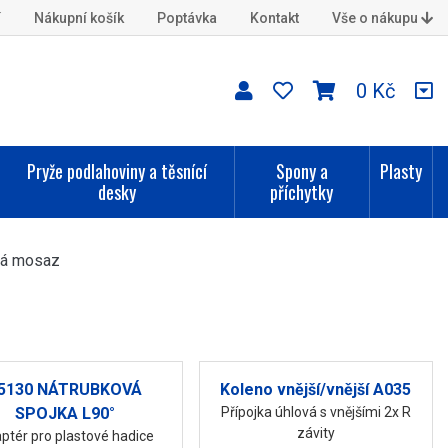
í
Nákupní košík
Poptávka
Kontakt
Vše o nákupu
0 Kč
Pryže podlahoviny a těsnící
Spony a
Plasty
desky
příchytky
ná mosaz
5130 NÁTRUBKOVÁ
Koleno vnější/vnější A035
SPOJKA L90°
Přípojka úhlová s vnějšími 2x R
závity
ptér pro plastové hadice