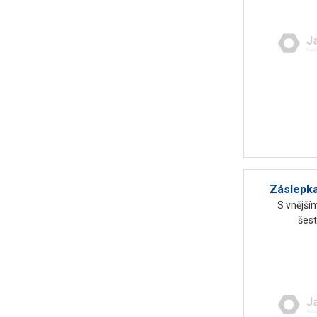
Záslepka
S vnější
šes