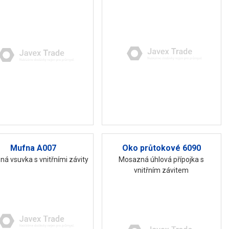
Mufna A007
Oko průtokové 6090
á vsuvka s vnitřními závity
Mosazná úhlová přípojka s
vnitřním závitem