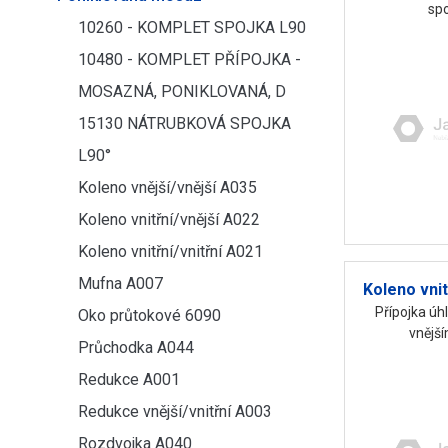
spo
10260 - KOMPLET SPOJKA L90
10480 - KOMPLET PŘÍPOJKA -
MOSAZNÁ, PONIKLOVANÁ, D
15130 NÁTRUBKOVÁ SPOJKA
L90°
Koleno vnější/vnější A035
Koleno vnitřní/vnější A022
Koleno vnitřní/vnitřní A021
Mufna A007
Koleno vnit
Přípojka úh
Oko průtokové 6090
vnějš
Průchodka A044
Redukce A001
Redukce vnější/vnitřní A003
Rozdvojka A040