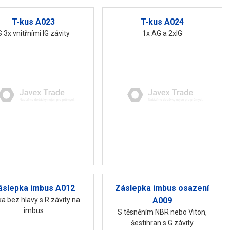
T-kus A023
T-kus A024
S 3x vnitřními IG závity
1x AG a 2xIG
áslepka imbus A012
Záslepka imbus osazení
a bez hlavy s R závity na
A009
imbus
S těsněním NBR nebo Viton,
šestihran s G závity