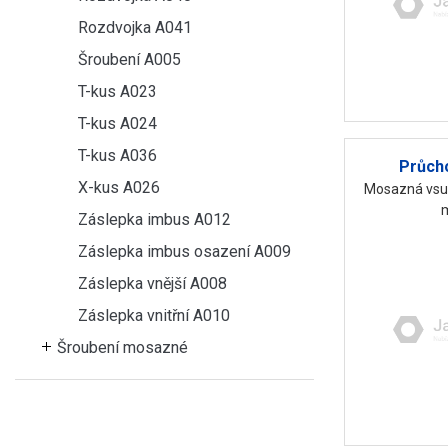
Rozdvojka A041
Šroubení A005
T-kus A023
T-kus A024
T-kus A036
Průch
X-kus A026
Mosazná vsuv
m
Záslepka imbus A012
Záslepka imbus osazení A009
Záslepka vnější A008
Záslepka vnitřní A010
Šroubení mosazné