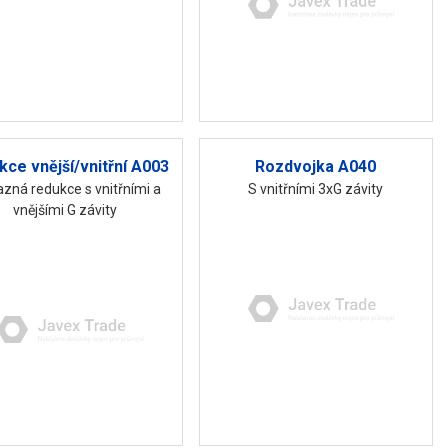
ce vnější/vnitřní A003
Rozdvojka A040
zná redukce s vnitřními a
S vnitřními 3xG závity
vnějšími G závity