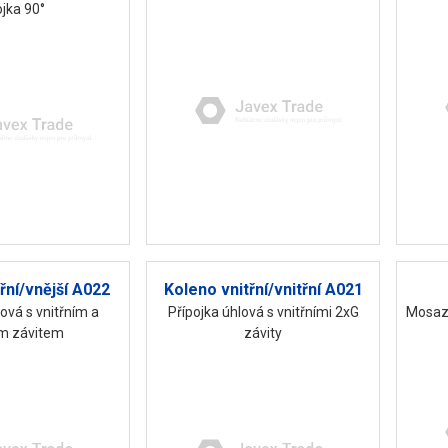
jka 90°
řní/vnější A022
Koleno vnitřní/vnitřní A021
lová s vnitřním a
Přípojka úhlová s vnitřními 2xG
Mosazn
ím závitem
závity