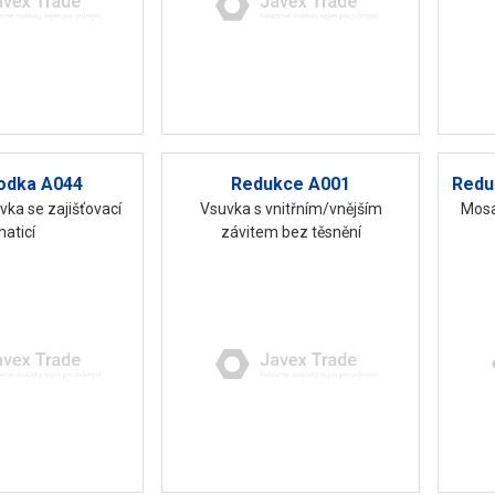
odka A044
Redukce A001
Reduk
ka se zajišťovací
Vsuvka s vnitřním/vnějším
Mosa
aticí
závitem bez těsnění