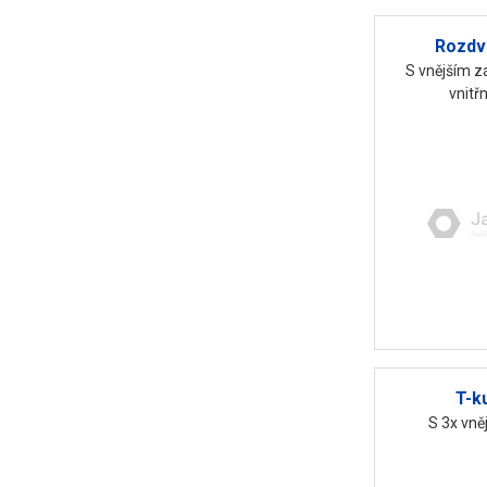
Rozdv
S vnějším z
vnitř
T-k
S 3x vně