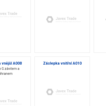
 vnější A008
Záslepka vnitřní A010
m G závitem a
tihranem