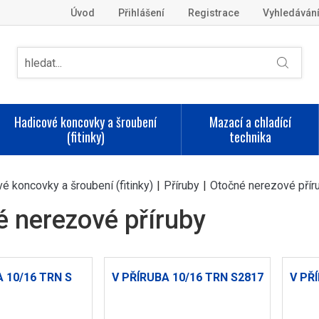
Úvod
Přihlášení
Registrace
Vyhledáván
Hadicové koncovky a šroubení
Mazací a chladící
(fitinky)
technika
é koncovky a šroubení (fitinky)
|
Příruby
|
Otočné nerezové přír
 nerezové příruby
A 10/16 TRN S
V PŘÍRUBA 10/16 TRN S2817
V PŘ