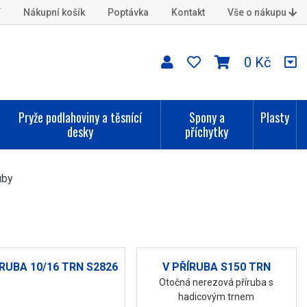
í
Nákupní košík
Poptávka
Kontakt
Vše o nákupu
0 Kč
Pryže podlahoviny a těsnící
Spony a
Plasty
desky
příchytky
uby
ÍRUBA 10/16 TRN S2826
V PŘÍRUBA S150 TRN
Otočná nerezová příruba s
hadicovým trnem