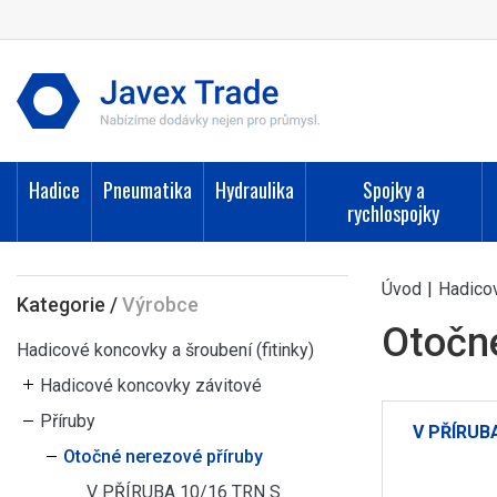
Hadice
Pneumatika
Hydraulika
Spojky a
rychlospojky
Úvod
|
Hadicov
Kategorie
/
Výrobce
Otočné
Hadicové koncovky a šroubení (fitinky)
Hadicové koncovky závitové
Příruby
V PŘÍRUB
Otočné nerezové příruby
V PŘÍRUBA 10/16 TRN S