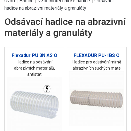
Úvod
|
Hadice
|
Vzduchotechnické hadice
|
Odsávací
hadice na abrazivní materiály a granuláty
Odsávací hadice na abrazivní
materiály a granuláty
Flexadur PU 3N AS O
FLEXADUR PU-1BS O
Hadice na odsávání
Hadice pro odsávání mírně
abrazivních materiálů,
abrazivních suchých mate
antistat