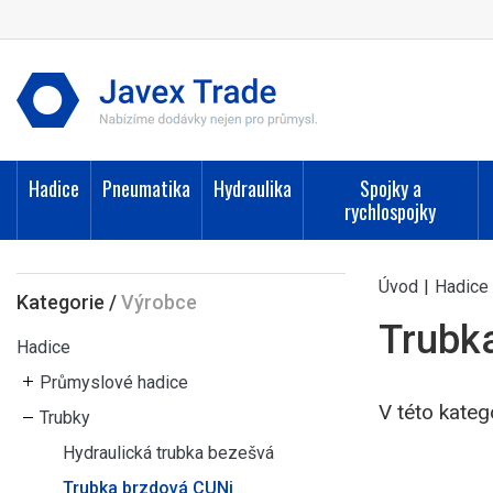
Hadice
Pneumatika
Hydraulika
Spojky a
rychlospojky
Úvod
|
Hadice
Kategorie
/
Výrobce
Trubk
Hadice
Průmyslové hadice
V této kateg
Trubky
Hydraulická trubka bezešvá
Trubka brzdová CUNi