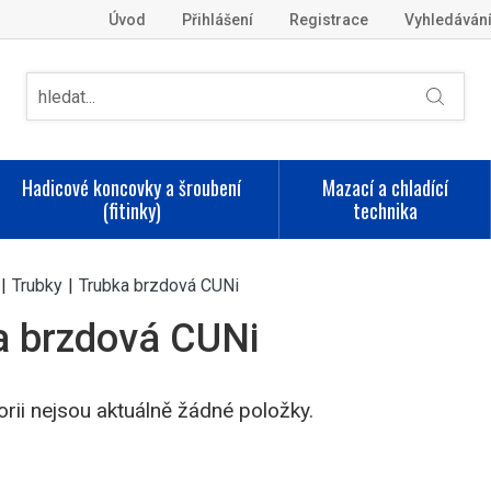
Úvod
Přihlášení
Registrace
Vyhledáván
Hadicové koncovky a šroubení
Mazací a chladící
(fitinky)
technika
|
Trubky
|
Trubka brzdová CUNi
a brzdová CUNi
orii nejsou aktuálně žádné položky.