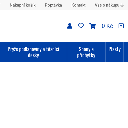
í
Nákupní košík
Poptávka
Kontakt
Vše o nákupu
0 Kč
Pryže podlahoviny a těsnící
Spony a
Plasty
desky
příchytky