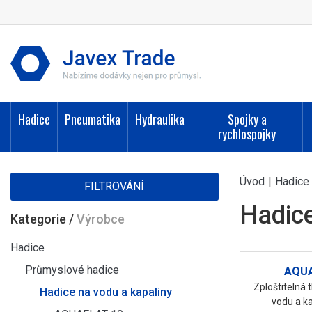
Hadice
Pneumatika
Hydraulika
Spojky a
rychlospojky
Úvod
|
Hadice
FILTROVÁNÍ
Hadice
Kategorie
/
Výrobce
Hadice
Průmyslové hadice
AQUA
Zploštitelná 
Hadice na vodu a kapaliny
vodu a ka