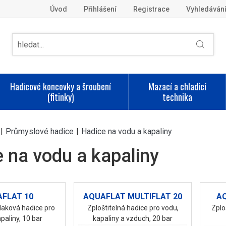
Úvod
Přihlášení
Registrace
Vyhledáván
Hadicové koncovky a šroubení
Mazací a chladící
(fitinky)
technika
|
Průmyslové hadice
|
Hadice na vodu a kapaliny
 na vodu a kapaliny
FLAT 10
AQUAFLAT MULTIFLAT 20
A
tlaková hadice pro
Zploštitelná hadice pro vodu,
Zplo
paliny, 10 bar
kapaliny a vzduch, 20 bar