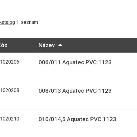
katalog
|
seznam
Kód
Název
006/011 Aquatec PVC 1123
1020206
008/013 Aquatec PVC 1123
1020208
010/014,5 Aquatec PVC 1123
1020210