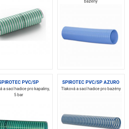
bazény
SPIROTEC PVC/SP
SPIROTEC PVC/SP AZURO
á a sací hadice pro kapaliny,
Tlaková a sací hadice pro bazény
5 bar