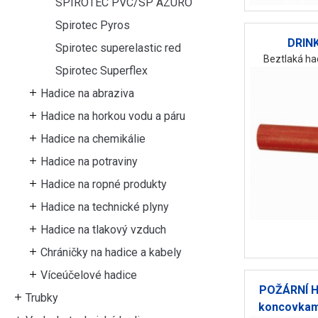
SPIROTEC PVC/SP AZURO
Spirotec Pyros
DRIN
Spirotec superelastic red
Beztlaká had
Spirotec Superflex
Hadice na abraziva
Hadice na horkou vodu a páru
Hadice na chemikálie
Hadice na potraviny
Hadice na ropné produkty
Hadice na technické plyny
Hadice na tlakový vzduch
Chráničky na hadice a kabely
Víceúčelové hadice
POŽÁRNÍ H
Trubky
koncovkami