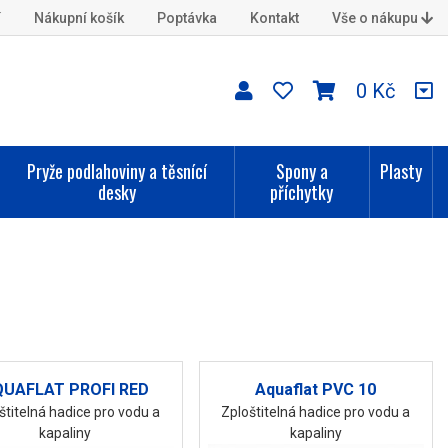
í
Nákupní košík
Poptávka
Kontakt
Vše o nákupu
0 Kč
Pryže podlahoviny a těsnící
Spony a
Plasty
desky
příchytky
QUAFLAT PROFI RED
Aquaflat PVC 10
štitelná hadice pro vodu a
Zploštitelná hadice pro vodu a
kapaliny
kapaliny