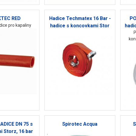
KTEC RED
Hadice Techmatex 16 Bar -
PO
ice pro kapaliny
hadice s koncovkami Stor
hadi
P
kon
ADICE DN 75 s
Spirotec Acqua
S
 Storz, 16 bar