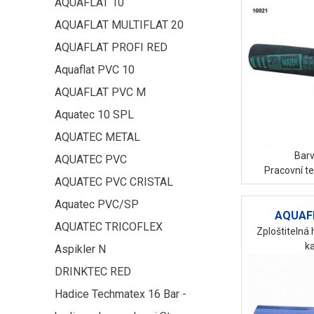
AQUAFLAT 10
AQUAFLAT MULTIFLAT 20
AQUAFLAT PROFI RED
Aquaflat PVC 10
AQUAFLAT PVC M
Aquatec 10 SPL
AQUATEC METAL
Barv
AQUATEC PVC
Pracovní te
AQUATEC PVC CRISTAL
Aquatec PVC/SP
AQUAF
AQUATEC TRICOFLEX
Zploštitelná
ka
Aspikler N
DRINKTEC RED
Hadice Techmatex 16 Bar -