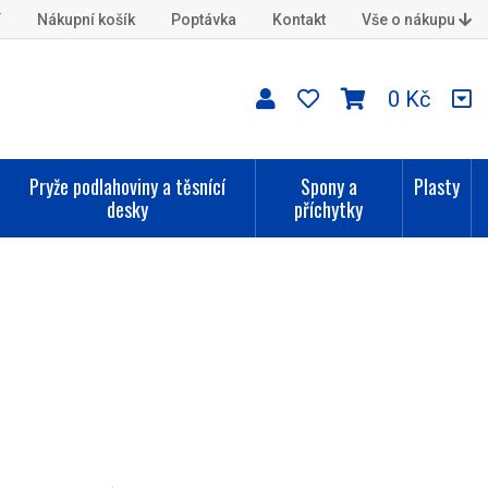
í
Nákupní košík
Poptávka
Kontakt
Vše o nákupu
0 Kč
Pryže podlahoviny a těsnící
Spony a
Plasty
desky
příchytky