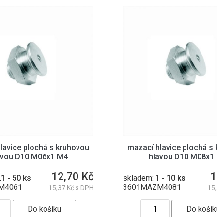
lavice plochá s kruhovou
mazací hlavice plochá s
avou D10 M06x1 M4
hlavou D10 M08x1
12,70 Kč
1
1 - 50 ks
skladem:
1 - 10 ks
M4061
3601MAZM4081
15,37 Kč s DPH
15