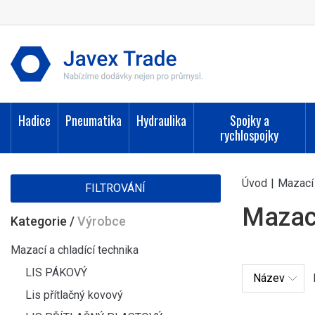
Hadice
Pneumatika
Hydraulika
Spojky a
rychlospojky
Úvod
|
Mazací 
FILTROVÁNÍ
Mazac
Kategorie
/
Výrobce
Mazací a chladící technika
LIS PÁKOVÝ
Lis přítlačný kovový